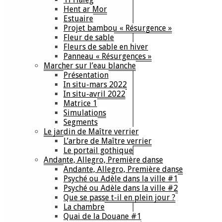
Hent ar Mor
Estuaire
Projet bambou « Résurgence »
Fleur de sable
Fleurs de sable en hiver
Panneau « Résurgences »
Marcher sur l’eau blanche
Présentation
In situ-mars 2022
In situ-avril 2022
Matrice 1
Simulations
Segments
Le jardin de Maître verrier
L’arbre de Maître verrier
Le portail gothique
Andante, Allegro, Première danse
Andante, Allegro, Première danse
Psyché ou Adèle dans la ville #1
Psyché ou Adèle dans la ville #2
Que se passe t-il en plein jour ?
La chambre
Quai de la Douane #1