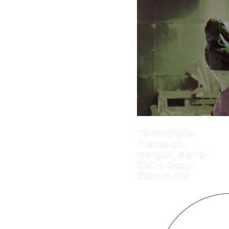
13-Portfolio-
Prenez-et-
mangez_Marie-
Claire-Raoul-
200mm-p14