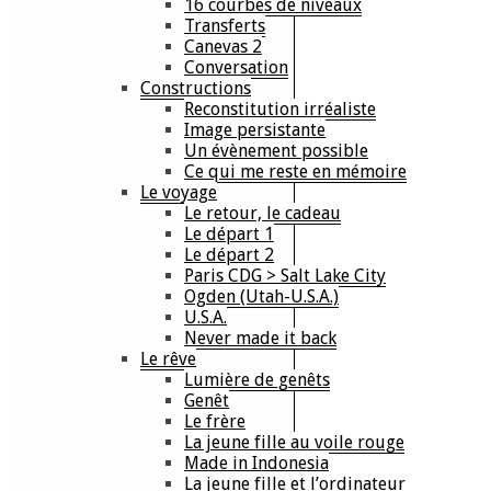
16 courbes de niveaux
Transferts
Canevas 2
Conversation
Constructions
Reconstitution irréaliste
Image persistante
Un évènement possible
Ce qui me reste en mémoire
Le voyage
Le retour, le cadeau
Le départ 1
Le départ 2
Paris CDG > Salt Lake City
Ogden (Utah-U.S.A.)
U.S.A.
Never made it back
Le rêve
Lumière de genêts
Genêt
Le frère
La jeune fille au voile rouge
Made in Indonesia
La jeune fille et l’ordinateur