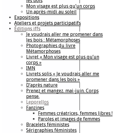
les bois
Mon visage est plus qu’un corps
Un après-midi au soleil
Expositions
Ateliers et projets participatifs
Éditions iffs
Je voudrais aller me promener dans
les bois : Métamorphoses
Photographies du livre
Métamorphoses
Livret « Mon visage est plus qu’un
corps »
IMN
Livrets solis « Je voudrais aller me
promener dans les bois »
D’après nature
Prenez et mangez. mai-juin. Corps
pense.
Leporellos
Fanzines
Femmes créatrices, femmes libres !
Paroles et images de femmes
Bracelets féministes
Sérigraphies féministes