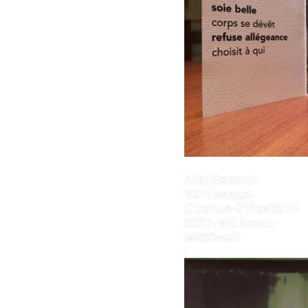
EtatSecond-
Vernissage-
CDenos-01fev2019-
6067-MCRaoul-
w850web