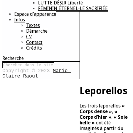
LUTTE DÉSIR Liberté
FÉMININ ÉTERNEL-LE SACRIFIÉE
Espace d’apparence
Infos
Textes
Démarche
CV
Contact
Crédits
Recherche
Copyright © 2023
Marie-
Claire Raoul
Leporellos
Les trois leporellos
«
Corps dense »
,
«
Corps d’hier »
,
« Soie
belle »
ont été
imaginés à partir du