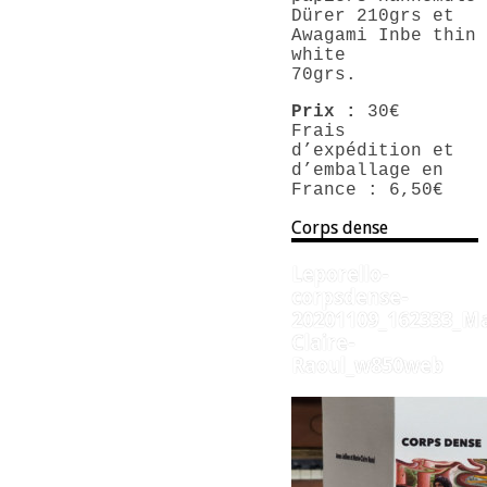
Dürer 210grs et
Awagami Inbe thin
white
70grs.
Prix :
30€
Frais
d’expédition et
d’emballage en
France : 6,50€
Corps dense
Leporello-
corpsdense-
20201109_162333_Ma
Claire-
Raoul_w850web