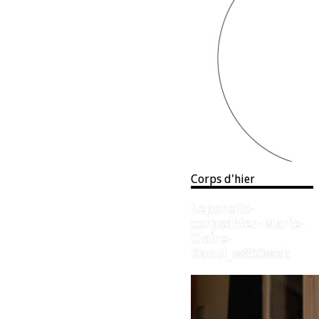
Corps d'hier
Leporello-
corpsdhier-Marie-
Claire-
Raoul_w850web