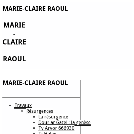
Travaux
Résurgences
La résurgence
Dour ar Gazel : la genèse
Ty Arvor 666930
Ti Haleg