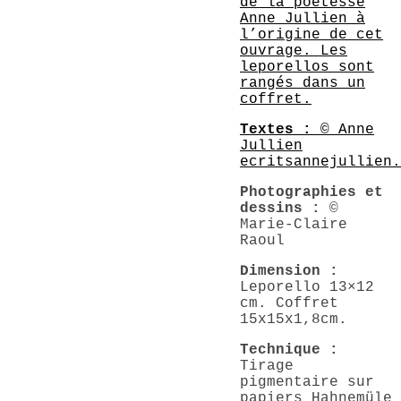
de la poétesse
Anne Jullien à
l’origine de cet
ouvrage. Les
leporellos sont
rangés dans un
coffret.
Textes :
© Anne
Jullien
ecritsannejullien.
Photographies et
dessins :
©
Marie-Claire
Raoul
Dimension :
Leporello 13×12
cm. Coffret
15x15x1,8cm.
Technique :
Tirage
pigmentaire sur
papiers Hahnemüle