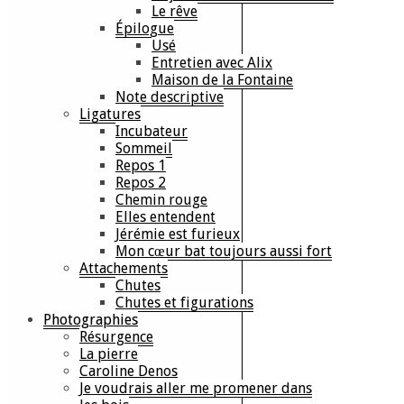
Le rêve
Épilogue
Usé
Entretien avec Alix
Maison de la Fontaine
Note descriptive
Ligatures
Incubateur
Sommeil
Repos 1
Repos 2
Chemin rouge
Elles entendent
Jérémie est furieux
Mon cœur bat toujours aussi fort
Attachements
Chutes
Chutes et figurations
Photographies
Résurgence
La pierre
Caroline Denos
Je voudrais aller me promener dans