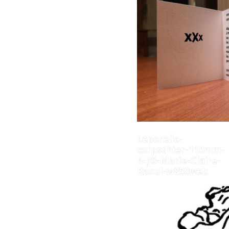
Leporello-
corpsdhier-110mm-
4-p5-Marie-Claire-
Raoul-w850web