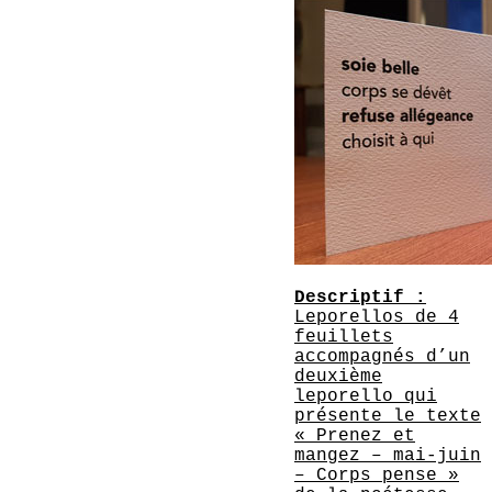
Descriptif :
Leporellos de 4
feuillets
accompagnés d’un
deuxième
leporello qui
présente le texte
« Prenez et
mangez – mai-juin
– Corps pense »