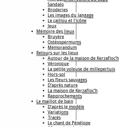
Sandalo
Broderies
Les images du langage
Le caillou et l’icône
Jeux
Mémoire des lieux
Bruyère
Ostéospermums
Mémorandum
Retours sur les lieux
Autour de la maison de Kerzafloc’h
Véronique
La petite voleuse de millepertuis
Hors-sol
Les fleurs sauvages
D’après nature
La maison de Kerzafloc’h
Rapprochements
Le maillot de bain
D’après le modèle
Variations
Tracés
Le chant de Pénélope