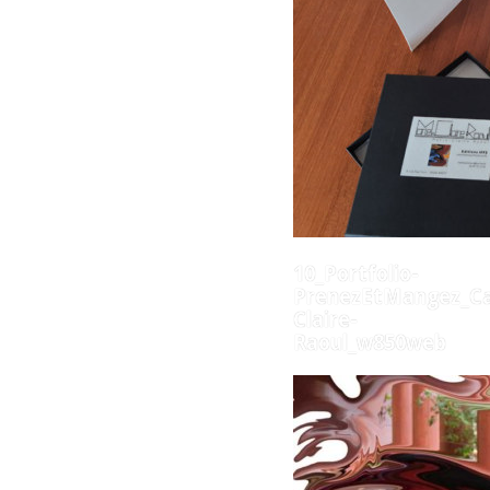
10_Portfolio-
PrenezEtMangez_Ca
Claire-
Raoul_w850web