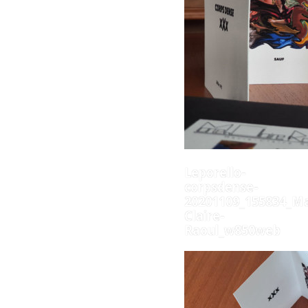
Leporello-
corpsdense-
20201109_155834_Ma
Claire-
Raoul_w850web