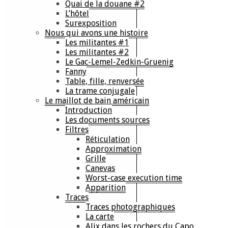
Quai de la douane #2
L’hôtel
Surexposition
Nous qui avons une histoire
Les militantes #1
Les militantes #2
Le Gac-Lemel-Zedkin-Gruenig
Fanny
Table, fille, renversée
La trame conjugale
Le maillot de bain américain
Introduction
Les documents sources
Filtres
Réticulation
Approximation
Grille
Canevas
Worst-case execution time
Apparition
Traces
Traces photographiques
La carte
Alix dans les rochers du Capo