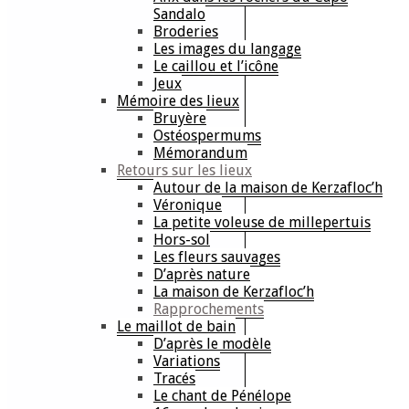
Sandalo
Broderies
Les images du langage
Le caillou et l’icône
Jeux
Mémoire des lieux
Bruyère
Ostéospermums
Mémorandum
Retours sur les lieux
Autour de la maison de Kerzafloc’h
Véronique
La petite voleuse de millepertuis
Hors-sol
Les fleurs sauvages
D’après nature
La maison de Kerzafloc’h
Rapprochements
Le maillot de bain
D’après le modèle
Variations
Tracés
Le chant de Pénélope