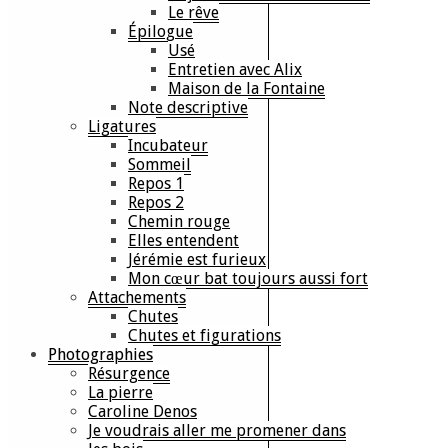
Le rêve
Épilogue
Usé
Entretien avec Alix
Maison de la Fontaine
Note descriptive
Ligatures
Incubateur
Sommeil
Repos 1
Repos 2
Chemin rouge
Elles entendent
Jérémie est furieux
Mon cœur bat toujours aussi fort
Attachements
Chutes
Chutes et figurations
Photographies
Résurgence
La pierre
Caroline Denos
Je voudrais aller me promener dans