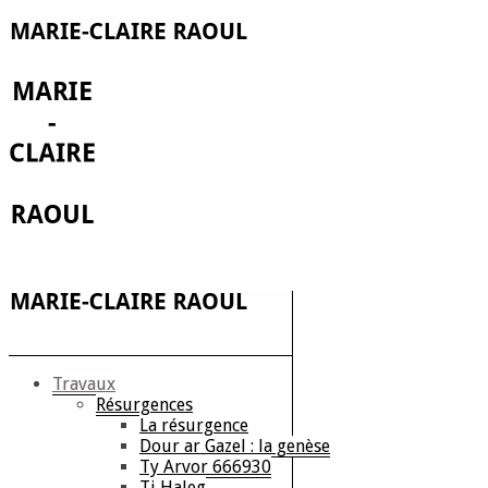
Travaux
Résurgences
La résurgence
Dour ar Gazel : la genèse
Ty Arvor 666930
Ti Haleg