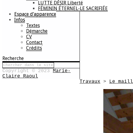
LUTTE DÉSIR Liberté
FÉMININ ÉTERNEL-LE SACRIFIÉE
Espace d’apparence
Infos
Textes
Démarche
CV
Contact
Crédits
Recherche
Copyright © 2023
Marie-
Claire Raoul
Travaux
>
Le maill