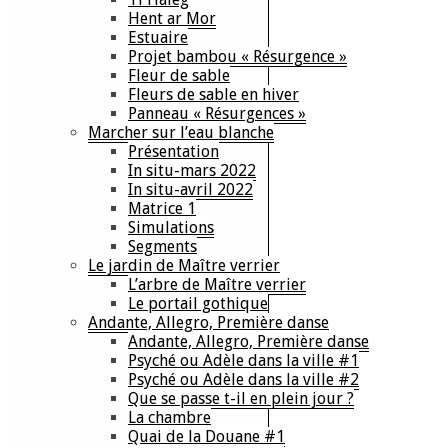
Hent ar Mor
Estuaire
Projet bambou « Résurgence »
Fleur de sable
Fleurs de sable en hiver
Panneau « Résurgences »
Marcher sur l’eau blanche
Présentation
In situ-mars 2022
In situ-avril 2022
Matrice 1
Simulations
Segments
Le jardin de Maître verrier
L’arbre de Maître verrier
Le portail gothique
Andante, Allegro, Première danse
Andante, Allegro, Première danse
Psyché ou Adèle dans la ville #1
Psyché ou Adèle dans la ville #2
Que se passe t-il en plein jour ?
La chambre
Quai de la Douane #1