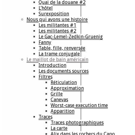
Quai de la douane #2
L’hôtel
Surexposition
Nous qui avons une histoire
Les militantes #1
Les militantes #2
Le Gac-Lemel-Zedkin-Gruenig
Fanny
Table, fille, renversée
La trame conjugale
Le maillot de bain américain
Introduction
Les documents sources
Filtres
Réticulation
Approximation
Grille
Canevas
Worst-case execution time
Apparition
Traces
Traces photographiques
La carte
Alix dans les rochers du Capo