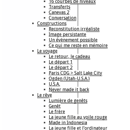
16 courbes de niveaux
Transferts
Canevas 2
Conversation
Constructions
Reconstitution irréaliste
Image persistante
Un évènement possible
Ce qui me reste en mémoire
Le voyage
Le retour, le cadeau
Le départ 1
Le départ 2
Paris CDG > Salt Lake City
Ogden (Utah-U.S.A.)
U.S.A.
Never made it back
Le rêve
Lumière de genêts
Genêt
Le frère
La jeune fille au voile rouge
Made in Indonesia
La jeune fille et l’ordinateur