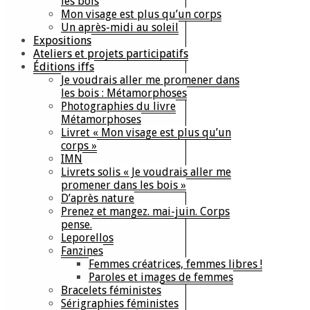
les bois
Mon visage est plus qu’un corps
Un après-midi au soleil
Expositions
Ateliers et projets participatifs
Éditions iffs
Je voudrais aller me promener dans
les bois : Métamorphoses
Photographies du livre
Métamorphoses
Livret « Mon visage est plus qu’un
corps »
IMN
Livrets solis « Je voudrais aller me
promener dans les bois »
D’après nature
Prenez et mangez. mai-juin. Corps
pense.
Leporellos
Fanzines
Femmes créatrices, femmes libres !
Paroles et images de femmes
Bracelets féministes
Sérigraphies féministes