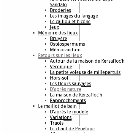
Sandalo
Broderies
Les images du langage
Le caillou et l’icône
Jeux
Mémoire des lieux
Bruyère
Ostéospermums
Mémorandum
Retours sur les lieux
Autour de la maison de Kerzafloc’h
Véronique
La petite voleuse de millepertuis
Hors-sol
Les fleurs sauvages
D’après nature
La maison de Kerzafloc’h
Rapprochements
Le maillot de bain
D’après le modèle
Variations
Tracés
Le chant de Pénélope