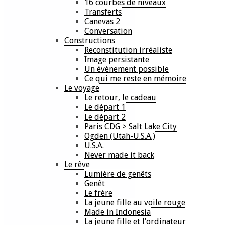
16 courbes de niveaux
Transferts
Canevas 2
Conversation
Constructions
Reconstitution irréaliste
Image persistante
Un évènement possible
Ce qui me reste en mémoire
Le voyage
Le retour, le cadeau
Le départ 1
Le départ 2
Paris CDG > Salt Lake City
Ogden (Utah-U.S.A.)
U.S.A.
Never made it back
Le rêve
Lumière de genêts
Genêt
Le frère
La jeune fille au voile rouge
Made in Indonesia
La jeune fille et l’ordinateur