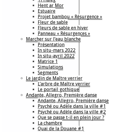
Hent ar Mor
Estuaire
Projet bambou « Résurgence »
Fleur de sable
Fleurs de sable en hiver
Panneau « Résurgences »
Marcher sur l’eau blanche
Présentation
In situ-mars 2022
In situ-avril 2022
Matrice 1
Simulations
Segments
Le jardin de Maître verrier
L’arbre de Maître verrier
Le portail gothique
Andante, Allegro, Première danse
Andante, Allegro, Première danse
Psyché ou Adèle dans la ville #1
Psyché ou Adèle dans la ville #2
Que se passe t-il en plein jour ?
La chambre
Quai de la Douane #1