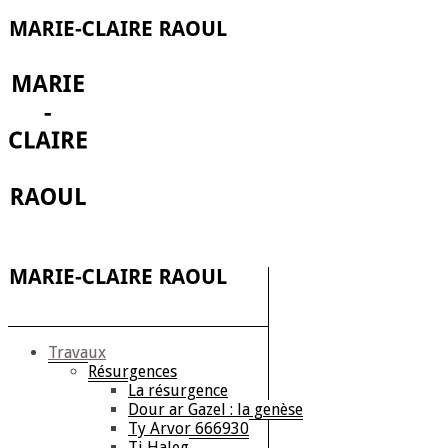
Travaux
Résurgences
La résurgence
Dour ar Gazel : la genèse
Ty Arvor 666930
Ti Haleg