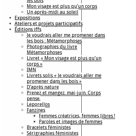
les bois
Mon visage est plus qu’un corps
Un après-midi au soleil
Expositions
Ateliers et projets participatifs
Éditions iffs
Je voudrais aller me promener dans
les bois : Métamorphoses
Photographies du livre
Métamorphoses
Livret « Mon visage est plus qu’un
corps »
IMN
Livrets solis « Je voudrais aller me
promener dans les bois »
D’après nature
Prenez et mangez. mai-juin. Corps
pense.
Leporellos
Fanzines
Femmes créatrices, femmes libres !
Paroles et images de femmes
Bracelets féministes
Sérigraphies féministes