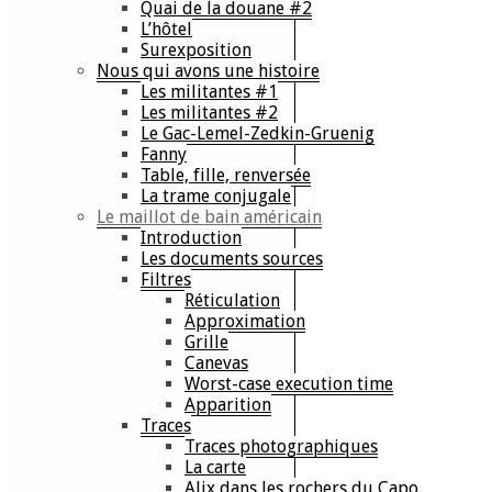
Quai de la douane #2
L’hôtel
Surexposition
Nous qui avons une histoire
Les militantes #1
Les militantes #2
Le Gac-Lemel-Zedkin-Gruenig
Fanny
Table, fille, renversée
La trame conjugale
Le maillot de bain américain
Introduction
Les documents sources
Filtres
Réticulation
Approximation
Grille
Canevas
Worst-case execution time
Apparition
Traces
Traces photographiques
La carte
Alix dans les rochers du Capo