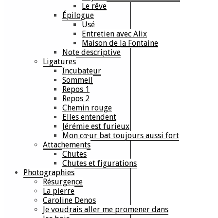
Le rêve
Épilogue
Usé
Entretien avec Alix
Maison de la Fontaine
Note descriptive
Ligatures
Incubateur
Sommeil
Repos 1
Repos 2
Chemin rouge
Elles entendent
Jérémie est furieux
Mon cœur bat toujours aussi fort
Attachements
Chutes
Chutes et figurations
Photographies
Résurgence
La pierre
Caroline Denos
Je voudrais aller me promener dans