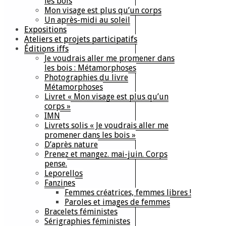
les bois
Mon visage est plus qu’un corps
Un après-midi au soleil
Expositions
Ateliers et projets participatifs
Éditions iffs
Je voudrais aller me promener dans
les bois : Métamorphoses
Photographies du livre
Métamorphoses
Livret « Mon visage est plus qu’un
corps »
IMN
Livrets solis « Je voudrais aller me
promener dans les bois »
D’après nature
Prenez et mangez. mai-juin. Corps
pense.
Leporellos
Fanzines
Femmes créatrices, femmes libres !
Paroles et images de femmes
Bracelets féministes
Sérigraphies féministes