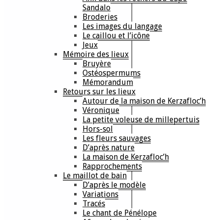
Sandalo
Broderies
Les images du langage
Le caillou et l’icône
Jeux
Mémoire des lieux
Bruyère
Ostéospermums
Mémorandum
Retours sur les lieux
Autour de la maison de Kerzafloc’h
Véronique
La petite voleuse de millepertuis
Hors-sol
Les fleurs sauvages
D’après nature
La maison de Kerzafloc’h
Rapprochements
Le maillot de bain
D’après le modèle
Variations
Tracés
Le chant de Pénélope