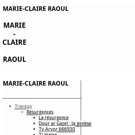
Travaux
Résurgences
La résurgence
Dour ar Gazel : la genèse
Ty Arvor 666930
Ti Haleg