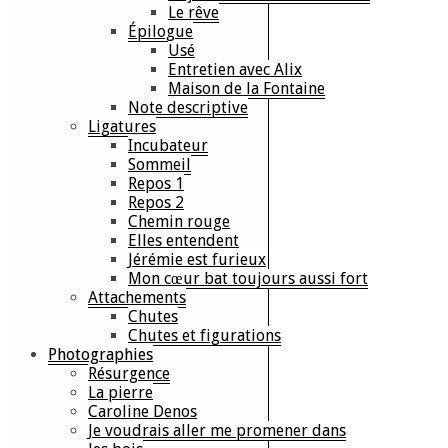
Le rêve
Épilogue
Usé
Entretien avec Alix
Maison de la Fontaine
Note descriptive
Ligatures
Incubateur
Sommeil
Repos 1
Repos 2
Chemin rouge
Elles entendent
Jérémie est furieux
Mon cœur bat toujours aussi fort
Attachements
Chutes
Chutes et figurations
Photographies
Résurgence
La pierre
Caroline Denos
Je voudrais aller me promener dans