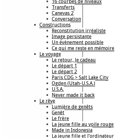
16 courbes de niveaux
Transferts
Canevas 2
Conversation
Constructions
Reconstitution irréaliste
Image persistante
Un évènement possible
Ce qui me reste en mémoire
Le voyage
Le retour, le cadeau
Le départ 1
Le départ 2
Paris CDG > Salt Lake City
Ogden (Utah-U.S.A.)
U.S.A.
Never made it back
Le rêve
Lumière de genêts
Genêt
Le frère
La jeune fille au voile rouge
Made in Indonesia
La jeune fille et l’ordinateur