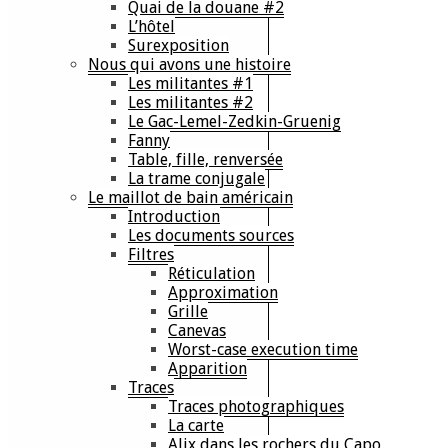
Quai de la douane #2
L’hôtel
Surexposition
Nous qui avons une histoire
Les militantes #1
Les militantes #2
Le Gac-Lemel-Zedkin-Gruenig
Fanny
Table, fille, renversée
La trame conjugale
Le maillot de bain américain
Introduction
Les documents sources
Filtres
Réticulation
Approximation
Grille
Canevas
Worst-case execution time
Apparition
Traces
Traces photographiques
La carte
Alix dans les rochers du Capo