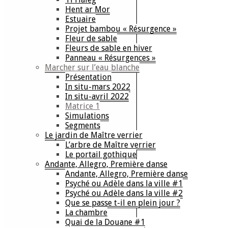
Hent ar Mor
Estuaire
Projet bambou « Résurgence »
Fleur de sable
Fleurs de sable en hiver
Panneau « Résurgences »
Marcher sur l’eau blanche
Présentation
In situ-mars 2022
In situ-avril 2022
Matrice 1
Simulations
Segments
Le jardin de Maître verrier
L’arbre de Maître verrier
Le portail gothique
Andante, Allegro, Première danse
Andante, Allegro, Première danse
Psyché ou Adèle dans la ville #1
Psyché ou Adèle dans la ville #2
Que se passe t-il en plein jour ?
La chambre
Quai de la Douane #1