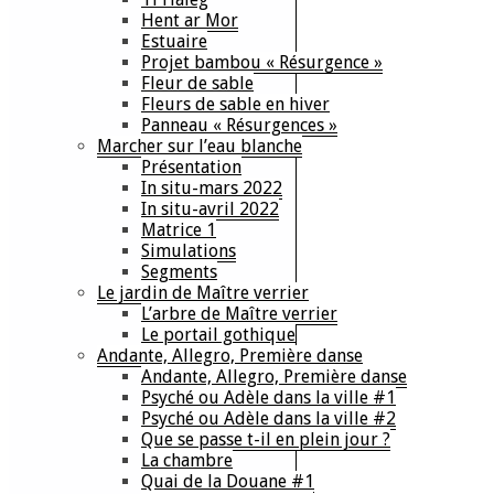
Hent ar Mor
Estuaire
Projet bambou « Résurgence »
Fleur de sable
Fleurs de sable en hiver
Panneau « Résurgences »
Marcher sur l’eau blanche
Présentation
In situ-mars 2022
In situ-avril 2022
Matrice 1
Simulations
Segments
Le jardin de Maître verrier
L’arbre de Maître verrier
Le portail gothique
Andante, Allegro, Première danse
Andante, Allegro, Première danse
Psyché ou Adèle dans la ville #1
Psyché ou Adèle dans la ville #2
Que se passe t-il en plein jour ?
La chambre
Quai de la Douane #1