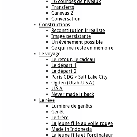
16 courbes de niveaux
Transferts
Canevas 2
Conversation
Constructions
Reconstitution irréaliste
Image persistante
Un évènement possible
Ce qui me reste en mémoire
Le voyage
Le retour, le cadeau
Le départ 1
Le départ 2
Paris CDG > Salt Lake City
Ogden (Utah-U.S.A.)
U.S.A.
Never made it back
Le rêve
Lumière de genêts
Genêt
Le frère
La jeune fille au voile rouge
Made in Indonesia
La jeune fille et l’ordinateur