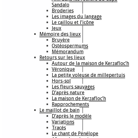
Sandalo
Broderies
Les images du langage
Le caillou et l’icône
Jeux
Mémoire des lieux
Bruyère
Ostéospermums
Mémorandum
Retours sur les lieux
Autour de la maison de Kerzafloc’h
Véronique
La petite voleuse de millepertuis
Hors-sol
Les fleurs sauvages
D’après nature
La maison de Kerzafloc’h
Rapprochements
Le maillot de bain
D’après le modèle
Variations
Tracés
Le chant de Pénélope