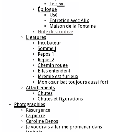
Le rêve
Épilogue
Usé
Entretien avec Alix
Maison de la Fontaine
Note descriptive
Ligatures
Incubateur
Sommeil
Repos 1
Repos 2
Chemin rouge
Elles entendent
Jérémie est furieux
Mon cœur bat toujours aussi fort
Attachements
Chutes
Chutes et figurations
Photographies
Résurgence
La pierre
Caroline Denos
Je voudrais aller me promener dans