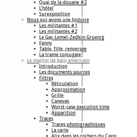
Quai de la douane #2
L’hôtel
Surexposition
Nous qui avons une histoire
Les militantes #1
Les militantes #2
Le Gac-Lemel-Zedkin-Gruenig
Fanny
Table, fille, renversée
La trame conjugale
Le maillot de bain américain
Introduction
Les documents sources
Filtres
Réticulation
Approximation
Grille
Canevas
Worst-case execution time
Apparition
Traces
Traces photographiques
La carte
Alix dans les rochers du Capo