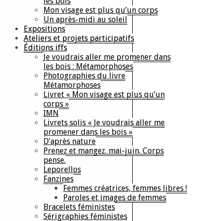
les bois
Mon visage est plus qu’un corps
Un après-midi au soleil
Expositions
Ateliers et projets participatifs
Éditions iffs
Je voudrais aller me promener dans
les bois : Métamorphoses
Photographies du livre
Métamorphoses
Livret « Mon visage est plus qu’un
corps »
IMN
Livrets solis « Je voudrais aller me
promener dans les bois »
D’après nature
Prenez et mangez. mai-juin. Corps
pense.
Leporellos
Fanzines
Femmes créatrices, femmes libres !
Paroles et images de femmes
Bracelets féministes
Sérigraphies féministes