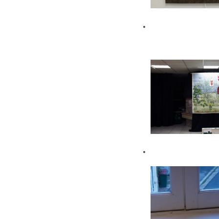
Le maillot de
bain américain
#2
Corps #2