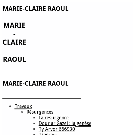
Travaux
Résurgences
La résurgence
Dour ar Gazel : la genèse
Ty Arvor 666930
Ti Haleg