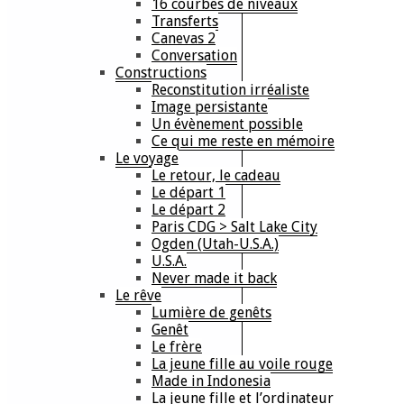
16 courbes de niveaux
Transferts
Canevas 2
Conversation
Constructions
Reconstitution irréaliste
Image persistante
Un évènement possible
Ce qui me reste en mémoire
Le voyage
Le retour, le cadeau
Le départ 1
Le départ 2
Paris CDG > Salt Lake City
Ogden (Utah-U.S.A.)
U.S.A.
Never made it back
Le rêve
Lumière de genêts
Genêt
Le frère
La jeune fille au voile rouge
Made in Indonesia
La jeune fille et l’ordinateur