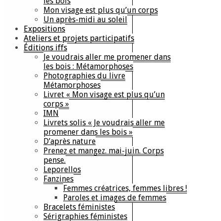
les bois
Mon visage est plus qu’un corps
Un après-midi au soleil
Expositions
Ateliers et projets participatifs
Éditions iffs
Je voudrais aller me promener dans
les bois : Métamorphoses
Photographies du livre
Métamorphoses
Livret « Mon visage est plus qu’un
corps »
IMN
Livrets solis « Je voudrais aller me
promener dans les bois »
D’après nature
Prenez et mangez. mai-juin. Corps
pense.
Leporellos
Fanzines
Femmes créatrices, femmes libres !
Paroles et images de femmes
Bracelets féministes
Sérigraphies féministes