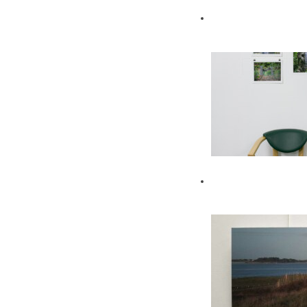
Baliz de Brest
2017
Escale #4 –
Océanopolis