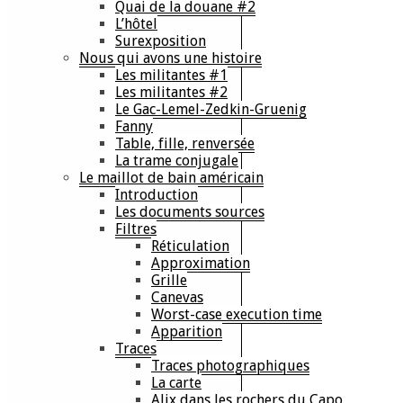
Quai de la douane #2
L’hôtel
Surexposition
Nous qui avons une histoire
Les militantes #1
Les militantes #2
Le Gac-Lemel-Zedkin-Gruenig
Fanny
Table, fille, renversée
La trame conjugale
Le maillot de bain américain
Introduction
Les documents sources
Filtres
Réticulation
Approximation
Grille
Canevas
Worst-case execution time
Apparition
Traces
Traces photographiques
La carte
Alix dans les rochers du Capo