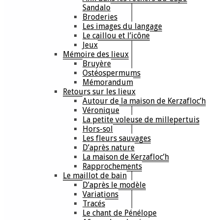
Sandalo
Broderies
Les images du langage
Le caillou et l’icône
Jeux
Mémoire des lieux
Bruyère
Ostéospermums
Mémorandum
Retours sur les lieux
Autour de la maison de Kerzafloc’h
Véronique
La petite voleuse de millepertuis
Hors-sol
Les fleurs sauvages
D’après nature
La maison de Kerzafloc’h
Rapprochements
Le maillot de bain
D’après le modèle
Variations
Tracés
Le chant de Pénélope