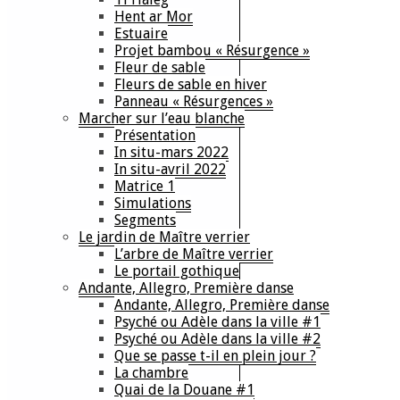
Hent ar Mor
Estuaire
Projet bambou « Résurgence »
Fleur de sable
Fleurs de sable en hiver
Panneau « Résurgences »
Marcher sur l’eau blanche
Présentation
In situ-mars 2022
In situ-avril 2022
Matrice 1
Simulations
Segments
Le jardin de Maître verrier
L’arbre de Maître verrier
Le portail gothique
Andante, Allegro, Première danse
Andante, Allegro, Première danse
Psyché ou Adèle dans la ville #1
Psyché ou Adèle dans la ville #2
Que se passe t-il en plein jour ?
La chambre
Quai de la Douane #1