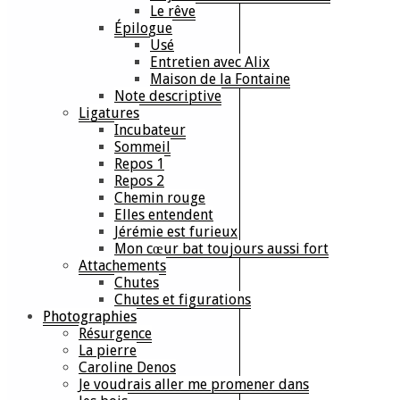
Le rêve
Épilogue
Usé
Entretien avec Alix
Maison de la Fontaine
Note descriptive
Ligatures
Incubateur
Sommeil
Repos 1
Repos 2
Chemin rouge
Elles entendent
Jérémie est furieux
Mon cœur bat toujours aussi fort
Attachements
Chutes
Chutes et figurations
Photographies
Résurgence
La pierre
Caroline Denos
Je voudrais aller me promener dans