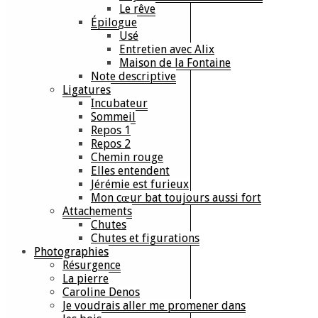
Le rêve
Épilogue
Usé
Entretien avec Alix
Maison de la Fontaine
Note descriptive
Ligatures
Incubateur
Sommeil
Repos 1
Repos 2
Chemin rouge
Elles entendent
Jérémie est furieux
Mon cœur bat toujours aussi fort
Attachements
Chutes
Chutes et figurations
Photographies
Résurgence
La pierre
Caroline Denos
Je voudrais aller me promener dans