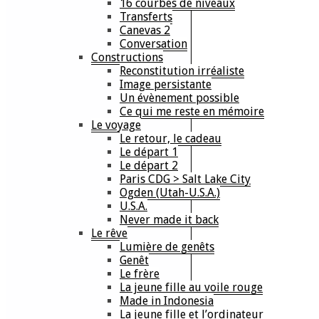
16 courbes de niveaux
Transferts
Canevas 2
Conversation
Constructions
Reconstitution irréaliste
Image persistante
Un évènement possible
Ce qui me reste en mémoire
Le voyage
Le retour, le cadeau
Le départ 1
Le départ 2
Paris CDG > Salt Lake City
Ogden (Utah-U.S.A.)
U.S.A.
Never made it back
Le rêve
Lumière de genêts
Genêt
Le frère
La jeune fille au voile rouge
Made in Indonesia
La jeune fille et l’ordinateur