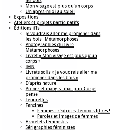
les bois
Mon visage est plus qu’un corps
Un après-midi au soleil
Expositions
Ateliers et projets participatifs
Éditions iffs
Je voudrais aller me promener dans
les bois : Métamorphoses
Photographies du livre
Métamorphoses
Livret « Mon visage est plus qu’un
corps »
IMN
Livrets solis « Je voudrais aller me
promener dans les bois »
D’après nature
Prenez et mangez. mai-juin. Corps
pense.
Leporellos
Fanzines
Femmes créatrices, femmes libres !
Paroles et images de femmes
Bracelets féministes
Sérigraphies féministes