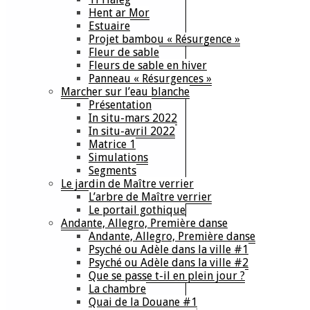
Hent ar Mor
Estuaire
Projet bambou « Résurgence »
Fleur de sable
Fleurs de sable en hiver
Panneau « Résurgences »
Marcher sur l’eau blanche
Présentation
In situ-mars 2022
In situ-avril 2022
Matrice 1
Simulations
Segments
Le jardin de Maître verrier
L’arbre de Maître verrier
Le portail gothique
Andante, Allegro, Première danse
Andante, Allegro, Première danse
Psyché ou Adèle dans la ville #1
Psyché ou Adèle dans la ville #2
Que se passe t-il en plein jour ?
La chambre
Quai de la Douane #1