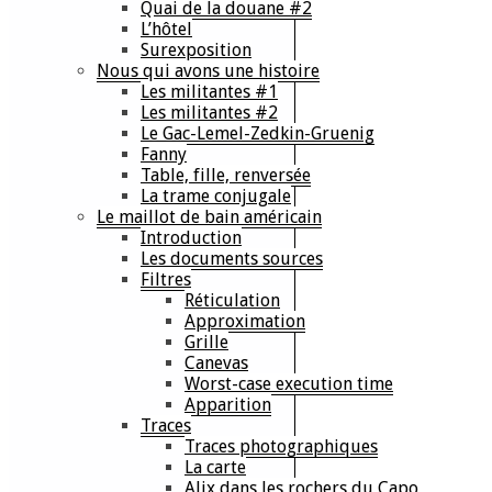
Quai de la douane #2
L’hôtel
Surexposition
Nous qui avons une histoire
Les militantes #1
Les militantes #2
Le Gac-Lemel-Zedkin-Gruenig
Fanny
Table, fille, renversée
La trame conjugale
Le maillot de bain américain
Introduction
Les documents sources
Filtres
Réticulation
Approximation
Grille
Canevas
Worst-case execution time
Apparition
Traces
Traces photographiques
La carte
Alix dans les rochers du Capo