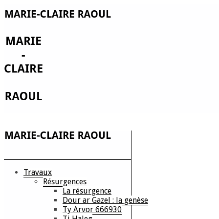
Travaux
Résurgences
La résurgence
Dour ar Gazel : la genèse
Ty Arvor 666930
Ti Haleg