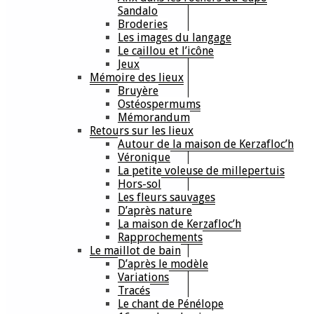
Sandalo
Broderies
Les images du langage
Le caillou et l’icône
Jeux
Mémoire des lieux
Bruyère
Ostéospermums
Mémorandum
Retours sur les lieux
Autour de la maison de Kerzafloc’h
Véronique
La petite voleuse de millepertuis
Hors-sol
Les fleurs sauvages
D’après nature
La maison de Kerzafloc’h
Rapprochements
Le maillot de bain
D’après le modèle
Variations
Tracés
Le chant de Pénélope