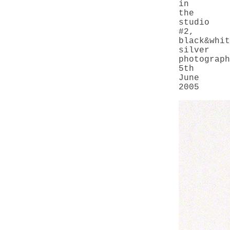
in
the
studio
#2
,
black&whit
silver
photograph
5th
June
2005