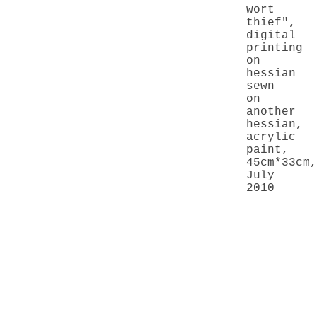
wort
thief"
,
digital
printing
on
hessian
sewn
on
another
hessian,
acrylic
paint,
45cm*33cm,
July
2010