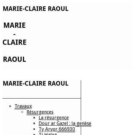
Travaux
Résurgences
La résurgence
Dour ar Gazel : la genèse
Ty Arvor 666930
Ti Haleg