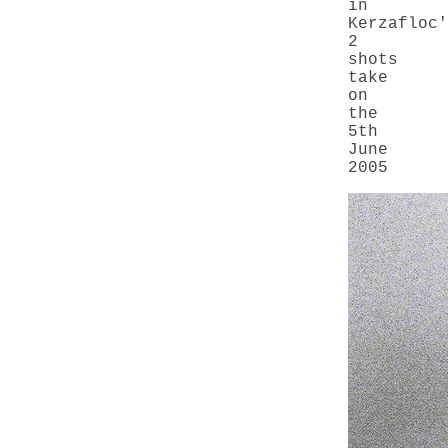
in
Kerzafloc'
2
shots
take
on
the
5th
June
2005