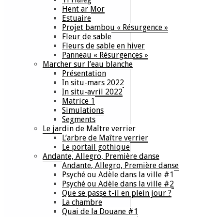
Hent ar Mor
Estuaire
Projet bambou « Résurgence »
Fleur de sable
Fleurs de sable en hiver
Panneau « Résurgences »
Marcher sur l’eau blanche
Présentation
In situ-mars 2022
In situ-avril 2022
Matrice 1
Simulations
Segments
Le jardin de Maître verrier
L’arbre de Maître verrier
Le portail gothique
Andante, Allegro, Première danse
Andante, Allegro, Première danse
Psyché ou Adèle dans la ville #1
Psyché ou Adèle dans la ville #2
Que se passe t-il en plein jour ?
La chambre
Quai de la Douane #1