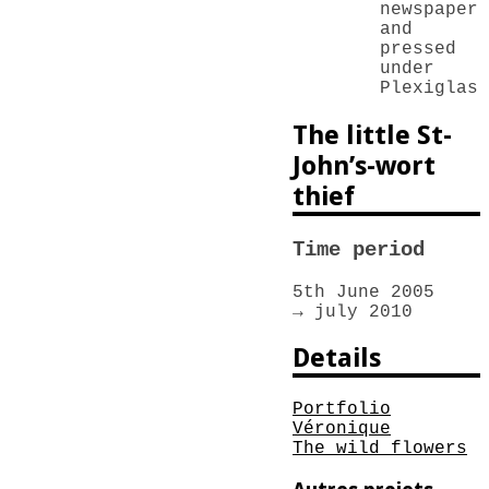
newspaper
and
pressed
under
Plexiglas
The little St-
John’s-wort
thief
Time period
5th June 2005
→
july 2010
Details
Portfolio
Véronique
The wild flowers