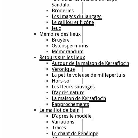
Sandalo
Broderies
Les images du langage
Le caillou et l’icône
Jeux
Mémoire des lieux
Bruyère
Ostéospermums
Mémorandum
Retours sur les lieux
Autour de la maison de Kerzafloc’h
Véronique
La petite voleuse de millepertuis
Hors-sol
Les fleurs sauvages
D’après nature
La maison de Kerzafloc’h
Rapprochements
Le maillot de bain
D’après le modèle
Variations
Tracés
Le chant de Pénélope