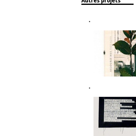
Autres projets
The wild flowers
Véronique