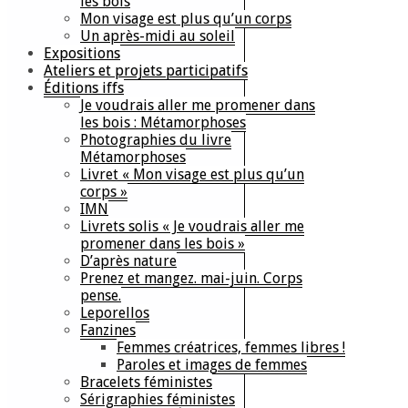
les bois
Mon visage est plus qu’un corps
Un après-midi au soleil
Expositions
Ateliers et projets participatifs
Éditions iffs
Je voudrais aller me promener dans
les bois : Métamorphoses
Photographies du livre
Métamorphoses
Livret « Mon visage est plus qu’un
corps »
IMN
Livrets solis « Je voudrais aller me
promener dans les bois »
D’après nature
Prenez et mangez. mai-juin. Corps
pense.
Leporellos
Fanzines
Femmes créatrices, femmes libres !
Paroles et images de femmes
Bracelets féministes
Sérigraphies féministes