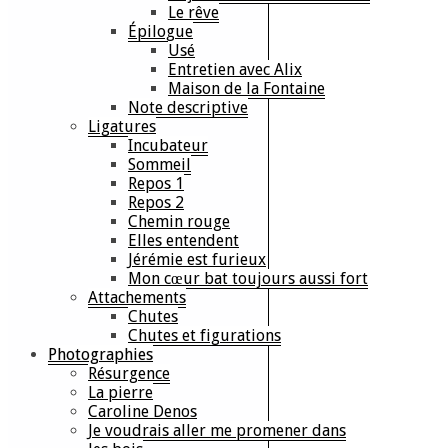
Le rêve
Épilogue
Usé
Entretien avec Alix
Maison de la Fontaine
Note descriptive
Ligatures
Incubateur
Sommeil
Repos 1
Repos 2
Chemin rouge
Elles entendent
Jérémie est furieux
Mon cœur bat toujours aussi fort
Attachements
Chutes
Chutes et figurations
Photographies
Résurgence
La pierre
Caroline Denos
Je voudrais aller me promener dans