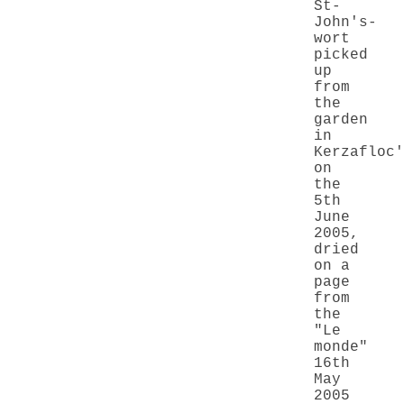
St-
John's-
wort
picked
up
from
the
garden
in
Kerzafloc'
on
the
5th
June
2005
,
dried
on a
page
from
the
"Le
monde"
16th
May
2005