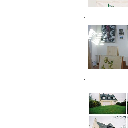
Association
The Kerzafloc’h
house