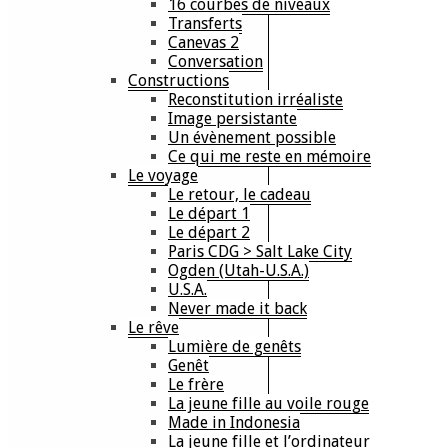
16 courbes de niveaux
Transferts
Canevas 2
Conversation
Constructions
Reconstitution irréaliste
Image persistante
Un évènement possible
Ce qui me reste en mémoire
Le voyage
Le retour, le cadeau
Le départ 1
Le départ 2
Paris CDG > Salt Lake City
Ogden (Utah-U.S.A.)
U.S.A.
Never made it back
Le rêve
Lumière de genêts
Genêt
Le frère
La jeune fille au voile rouge
Made in Indonesia
La jeune fille et l’ordinateur