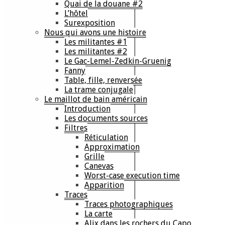
Quai de la douane #2
L’hôtel
Surexposition
Nous qui avons une histoire
Les militantes #1
Les militantes #2
Le Gac-Lemel-Zedkin-Gruenig
Fanny
Table, fille, renversée
La trame conjugale
Le maillot de bain américain
Introduction
Les documents sources
Filtres
Réticulation
Approximation
Grille
Canevas
Worst-case execution time
Apparition
Traces
Traces photographiques
La carte
Alix dans les rochers du Capo