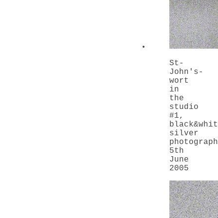
St-
John's-
wort
in
the
studio
#1
,
black&whit
silver
photograph
5th
June
2005