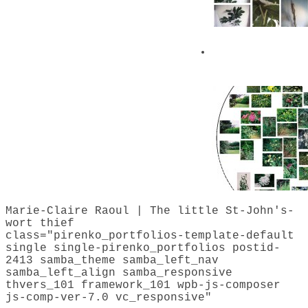
Around the
house
Marie-Claire Raoul | The little St-John's-
wort thief
class="pirenko_portfolios-template-default
single single-pirenko_portfolios postid-
2413 samba_theme samba_left_nav
samba_left_align samba_responsive
thvers_101 framework_101 wpb-js-composer
js-comp-ver-7.0 vc_responsive"