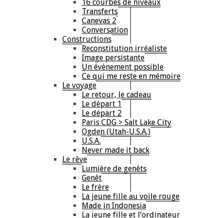
16 courbes de niveaux
Transferts
Canevas 2
Conversation
Constructions
Reconstitution irréaliste
Image persistante
Un évènement possible
Ce qui me reste en mémoire
Le voyage
Le retour, le cadeau
Le départ 1
Le départ 2
Paris CDG > Salt Lake City
Ogden (Utah-U.S.A.)
U.S.A.
Never made it back
Le rêve
Lumière de genêts
Genêt
Le frère
La jeune fille au voile rouge
Made in Indonesia
La jeune fille et l’ordinateur