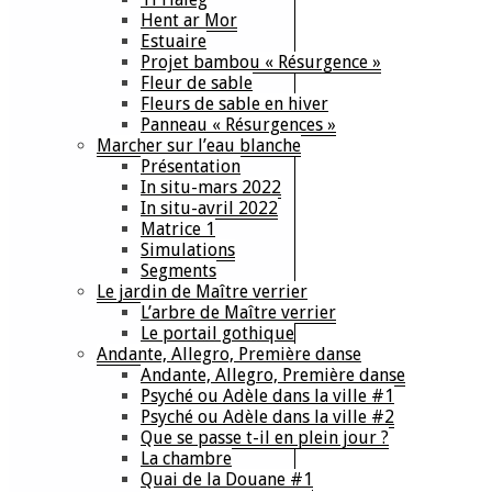
Hent ar Mor
Estuaire
Projet bambou « Résurgence »
Fleur de sable
Fleurs de sable en hiver
Panneau « Résurgences »
Marcher sur l’eau blanche
Présentation
In situ-mars 2022
In situ-avril 2022
Matrice 1
Simulations
Segments
Le jardin de Maître verrier
L’arbre de Maître verrier
Le portail gothique
Andante, Allegro, Première danse
Andante, Allegro, Première danse
Psyché ou Adèle dans la ville #1
Psyché ou Adèle dans la ville #2
Que se passe t-il en plein jour ?
La chambre
Quai de la Douane #1