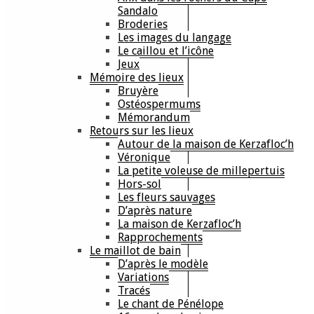
Sandalo
Broderies
Les images du langage
Le caillou et l’icône
Jeux
Mémoire des lieux
Bruyère
Ostéospermums
Mémorandum
Retours sur les lieux
Autour de la maison de Kerzafloc’h
Véronique
La petite voleuse de millepertuis
Hors-sol
Les fleurs sauvages
D’après nature
La maison de Kerzafloc’h
Rapprochements
Le maillot de bain
D’après le modèle
Variations
Tracés
Le chant de Pénélope