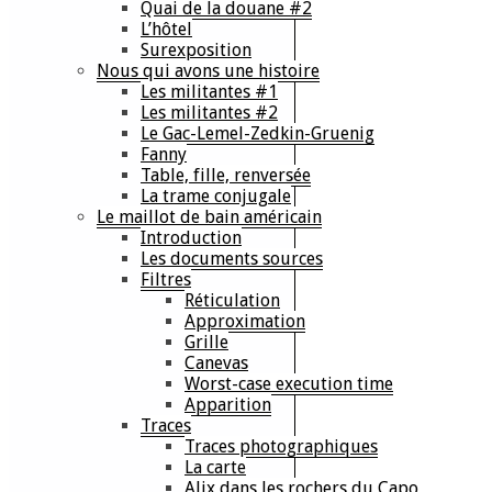
Quai de la douane #2
L’hôtel
Surexposition
Nous qui avons une histoire
Les militantes #1
Les militantes #2
Le Gac-Lemel-Zedkin-Gruenig
Fanny
Table, fille, renversée
La trame conjugale
Le maillot de bain américain
Introduction
Les documents sources
Filtres
Réticulation
Approximation
Grille
Canevas
Worst-case execution time
Apparition
Traces
Traces photographiques
La carte
Alix dans les rochers du Capo