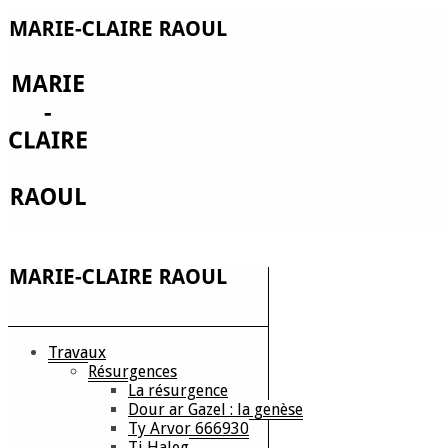
Travaux
Résurgences
La résurgence
Dour ar Gazel : la genèse
Ty Arvor 666930
Ti Haleg