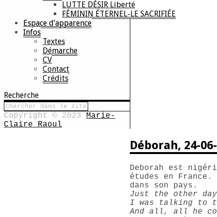
LUTTE DÉSIR Liberté
FÉMININ ÉTERNEL-LE SACRIFIÉE
Espace d’apparence
Infos
Textes
Démarche
CV
Contact
Crédits
Recherche
Copyright © 2023
Marie-
Claire Raoul
Déborah, 24-06
Deborah est nigéri
études en France. 
dans son pays.
Just the other day
I was talking to t
And all, all he co