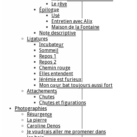
Le rêve
Épilogue
Usé
Entretien avec Alix
Maison de la Fontaine
Note descriptive
Ligatures
Incubateur
Sommeil
Repos 1
Repos 2
Chemin rouge
Elles entendent
Jérémie est furieux
Mon cœur bat toujours aussi fort
Attachements
Chutes
Chutes et figurations
Photographies
Résurgence
La pierre
Caroline Denos
Je voudrais aller me promener dans