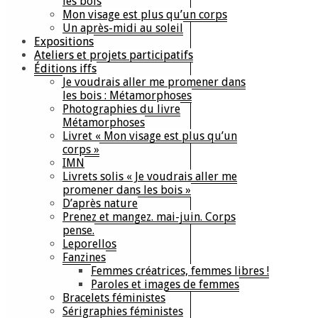
les bois
Mon visage est plus qu’un corps
Un après-midi au soleil
Expositions
Ateliers et projets participatifs
Éditions iffs
Je voudrais aller me promener dans
les bois : Métamorphoses
Photographies du livre
Métamorphoses
Livret « Mon visage est plus qu’un
corps »
IMN
Livrets solis « Je voudrais aller me
promener dans les bois »
D’après nature
Prenez et mangez. mai-juin. Corps
pense.
Leporellos
Fanzines
Femmes créatrices, femmes libres !
Paroles et images de femmes
Bracelets féministes
Sérigraphies féministes