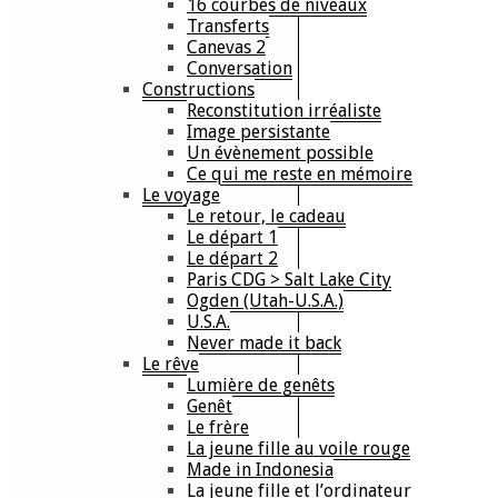
16 courbes de niveaux
Transferts
Canevas 2
Conversation
Constructions
Reconstitution irréaliste
Image persistante
Un évènement possible
Ce qui me reste en mémoire
Le voyage
Le retour, le cadeau
Le départ 1
Le départ 2
Paris CDG > Salt Lake City
Ogden (Utah-U.S.A.)
U.S.A.
Never made it back
Le rêve
Lumière de genêts
Genêt
Le frère
La jeune fille au voile rouge
Made in Indonesia
La jeune fille et l’ordinateur