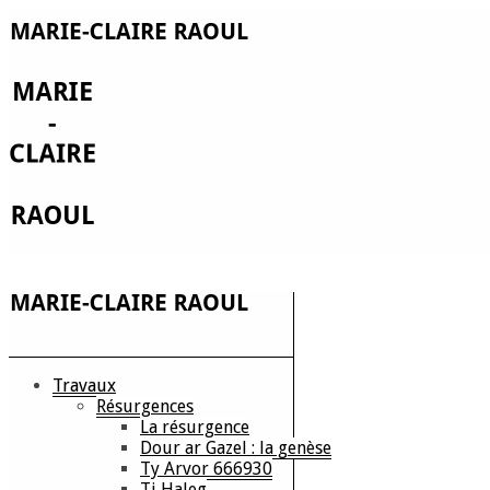
Travaux
Résurgences
La résurgence
Dour ar Gazel : la genèse
Ty Arvor 666930
Ti Haleg