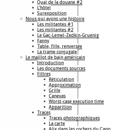
Quai de la douane #2
L’hôtel
Surexposition
Nous qui avons une histoire
Les militantes #1
Les militantes #2
Le Gac-Lemel-Zedkin-Gruenig
Fanny
Table, fille, renversée
La trame conjugale
Le maillot de bain américain
Introduction
Les documents sources
Filtres
Réticulation
Approximation
Grille
Canevas
Worst-case execution time
Apparition
Traces
Traces photographiques
La carte
Alix dans les rochers du Capo