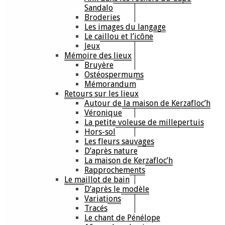
Sandalo
Broderies
Les images du langage
Le caillou et l’icône
Jeux
Mémoire des lieux
Bruyère
Ostéospermums
Mémorandum
Retours sur les lieux
Autour de la maison de Kerzafloc’h
Véronique
La petite voleuse de millepertuis
Hors-sol
Les fleurs sauvages
D’après nature
La maison de Kerzafloc’h
Rapprochements
Le maillot de bain
D’après le modèle
Variations
Tracés
Le chant de Pénélope