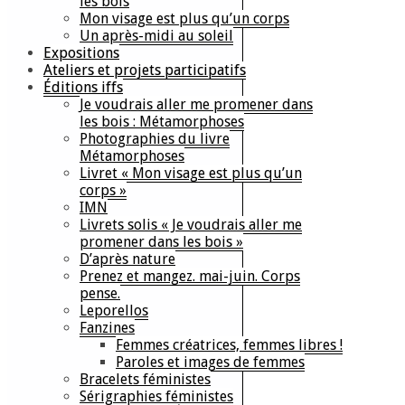
les bois
Mon visage est plus qu’un corps
Un après-midi au soleil
Expositions
Ateliers et projets participatifs
Éditions iffs
Je voudrais aller me promener dans
les bois : Métamorphoses
Photographies du livre
Métamorphoses
Livret « Mon visage est plus qu’un
corps »
IMN
Livrets solis « Je voudrais aller me
promener dans les bois »
D’après nature
Prenez et mangez. mai-juin. Corps
pense.
Leporellos
Fanzines
Femmes créatrices, femmes libres !
Paroles et images de femmes
Bracelets féministes
Sérigraphies féministes