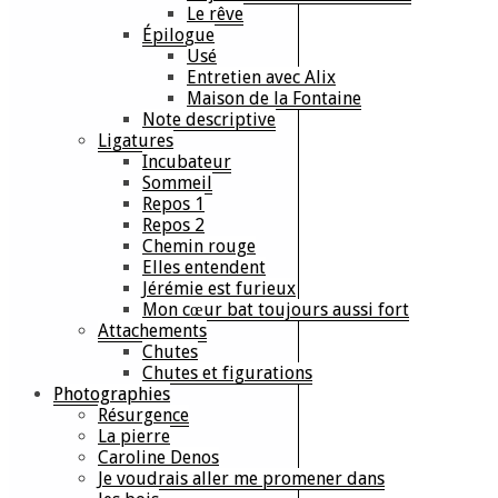
Le rêve
Épilogue
Usé
Entretien avec Alix
Maison de la Fontaine
Note descriptive
Ligatures
Incubateur
Sommeil
Repos 1
Repos 2
Chemin rouge
Elles entendent
Jérémie est furieux
Mon cœur bat toujours aussi fort
Attachements
Chutes
Chutes et figurations
Photographies
Résurgence
La pierre
Caroline Denos
Je voudrais aller me promener dans