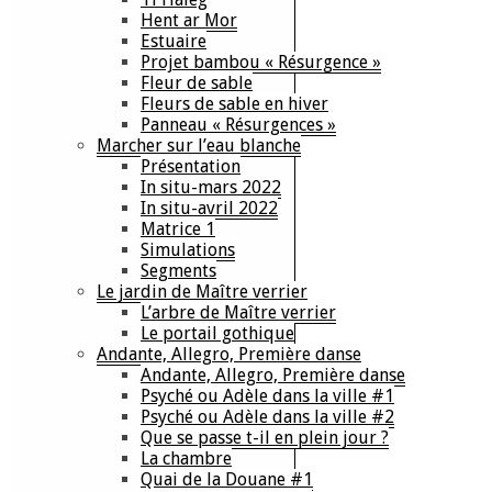
Hent ar Mor
Estuaire
Projet bambou « Résurgence »
Fleur de sable
Fleurs de sable en hiver
Panneau « Résurgences »
Marcher sur l’eau blanche
Présentation
In situ-mars 2022
In situ-avril 2022
Matrice 1
Simulations
Segments
Le jardin de Maître verrier
L’arbre de Maître verrier
Le portail gothique
Andante, Allegro, Première danse
Andante, Allegro, Première danse
Psyché ou Adèle dans la ville #1
Psyché ou Adèle dans la ville #2
Que se passe t-il en plein jour ?
La chambre
Quai de la Douane #1