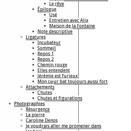
Le rêve
Épilogue
Usé
Entretien avec Alix
Maison de la Fontaine
Note descriptive
Ligatures
Incubateur
Sommeil
Repos 1
Repos 2
Chemin rouge
Elles entendent
Jérémie est furieux
Mon cœur bat toujours aussi fort
Attachements
Chutes
Chutes et figurations
Photographies
Résurgence
La pierre
Caroline Denos
Je voudrais aller me promener dans