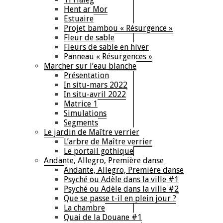
Hent ar Mor
Estuaire
Projet bambou « Résurgence »
Fleur de sable
Fleurs de sable en hiver
Panneau « Résurgences »
Marcher sur l’eau blanche
Présentation
In situ-mars 2022
In situ-avril 2022
Matrice 1
Simulations
Segments
Le jardin de Maître verrier
L’arbre de Maître verrier
Le portail gothique
Andante, Allegro, Première danse
Andante, Allegro, Première danse
Psyché ou Adèle dans la ville #1
Psyché ou Adèle dans la ville #2
Que se passe t-il en plein jour ?
La chambre
Quai de la Douane #1