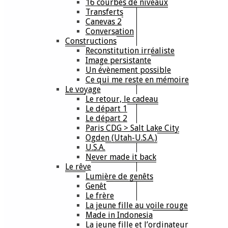
16 courbes de niveaux
Transferts
Canevas 2
Conversation
Constructions
Reconstitution irréaliste
Image persistante
Un évènement possible
Ce qui me reste en mémoire
Le voyage
Le retour, le cadeau
Le départ 1
Le départ 2
Paris CDG > Salt Lake City
Ogden (Utah-U.S.A.)
U.S.A.
Never made it back
Le rêve
Lumière de genêts
Genêt
Le frère
La jeune fille au voile rouge
Made in Indonesia
La jeune fille et l’ordinateur