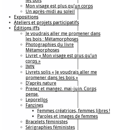
les bois
Mon visage est plus qu’un corps
Un après-midi au soleil
Expositions
Ateliers et projets participatifs
Éditions iffs
Je voudrais aller me promener dans
les bois : Métamorphoses
Photographies du livre
Métamorphoses
Livret « Mon visage est plus qu’un
corps »
IMN
Livrets solis « Je voudrais aller me
promener dans les bois »
D’après nature
Prenez et mangez. mai-juin. Corps
pense.
Leporellos
Fanzines
Femmes créatrices, femmes libres !
Paroles et images de femmes
Bracelets féministes
Sérigraphies féministes