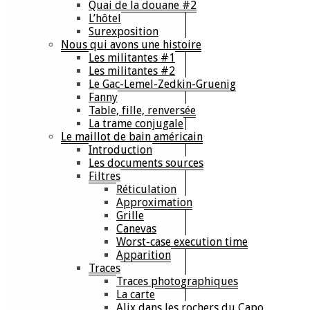
Quai de la douane #2
L’hôtel
Surexposition
Nous qui avons une histoire
Les militantes #1
Les militantes #2
Le Gac-Lemel-Zedkin-Gruenig
Fanny
Table, fille, renversée
La trame conjugale
Le maillot de bain américain
Introduction
Les documents sources
Filtres
Réticulation
Approximation
Grille
Canevas
Worst-case execution time
Apparition
Traces
Traces photographiques
La carte
Alix dans les rochers du Capo