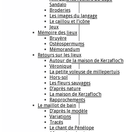
Sandalo
Broderies
Les images du langage
Le caillou et l’icône
Jeux
Mémoire des lieux
Bruyère
Ostéospermums
Mémorandum
Retours sur les lieux
Autour de la maison de Kerzafloc’h
Véronique
La petite voleuse de millepertuis
Hors-sol
Les fleurs sauvages
D’après nature
La maison de Kerzafloc’h
Rapprochements
Le maillot de bain
D’après le modèle
Variations
Tracés
Le chant de Pénélope