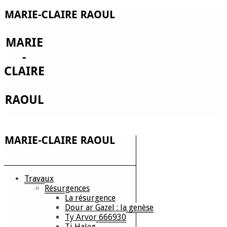
Travaux
Résurgences
La résurgence
Dour ar Gazel : la genèse
Ty Arvor 666930
Ti Haleg