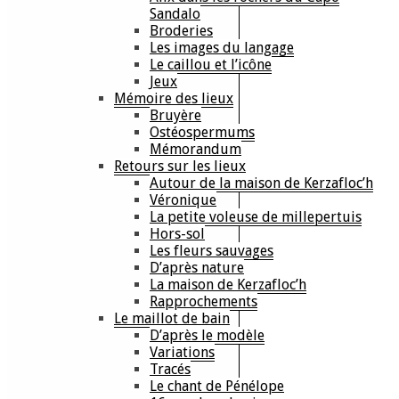
Sandalo
Broderies
Les images du langage
Le caillou et l’icône
Jeux
Mémoire des lieux
Bruyère
Ostéospermums
Mémorandum
Retours sur les lieux
Autour de la maison de Kerzafloc’h
Véronique
La petite voleuse de millepertuis
Hors-sol
Les fleurs sauvages
D’après nature
La maison de Kerzafloc’h
Rapprochements
Le maillot de bain
D’après le modèle
Variations
Tracés
Le chant de Pénélope