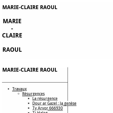
Travaux
Résurgences
La résurgence
Dour ar Gazel : la genèse
Ty Arvor 666930
Ti Haleg