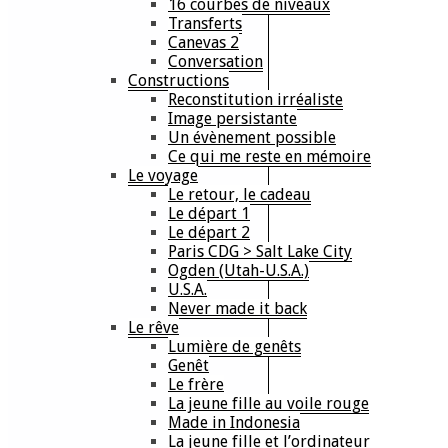
16 courbes de niveaux
Transferts
Canevas 2
Conversation
Constructions
Reconstitution irréaliste
Image persistante
Un évènement possible
Ce qui me reste en mémoire
Le voyage
Le retour, le cadeau
Le départ 1
Le départ 2
Paris CDG > Salt Lake City
Ogden (Utah-U.S.A.)
U.S.A.
Never made it back
Le rêve
Lumière de genêts
Genêt
Le frère
La jeune fille au voile rouge
Made in Indonesia
La jeune fille et l’ordinateur