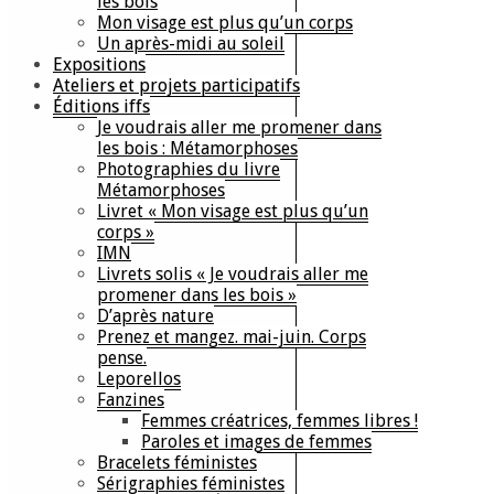
les bois
Mon visage est plus qu’un corps
Un après-midi au soleil
Expositions
Ateliers et projets participatifs
Éditions iffs
Je voudrais aller me promener dans
les bois : Métamorphoses
Photographies du livre
Métamorphoses
Livret « Mon visage est plus qu’un
corps »
IMN
Livrets solis « Je voudrais aller me
promener dans les bois »
D’après nature
Prenez et mangez. mai-juin. Corps
pense.
Leporellos
Fanzines
Femmes créatrices, femmes libres !
Paroles et images de femmes
Bracelets féministes
Sérigraphies féministes