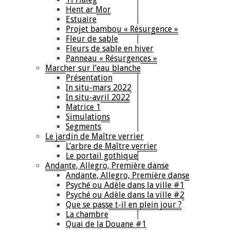
Hent ar Mor
Estuaire
Projet bambou « Résurgence »
Fleur de sable
Fleurs de sable en hiver
Panneau « Résurgences »
Marcher sur l’eau blanche
Présentation
In situ-mars 2022
In situ-avril 2022
Matrice 1
Simulations
Segments
Le jardin de Maître verrier
L’arbre de Maître verrier
Le portail gothique
Andante, Allegro, Première danse
Andante, Allegro, Première danse
Psyché ou Adèle dans la ville #1
Psyché ou Adèle dans la ville #2
Que se passe t-il en plein jour ?
La chambre
Quai de la Douane #1