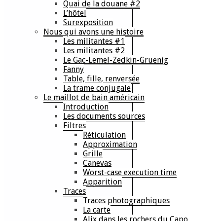
Quai de la douane #2
L’hôtel
Surexposition
Nous qui avons une histoire
Les militantes #1
Les militantes #2
Le Gac-Lemel-Zedkin-Gruenig
Fanny
Table, fille, renversée
La trame conjugale
Le maillot de bain américain
Introduction
Les documents sources
Filtres
Réticulation
Approximation
Grille
Canevas
Worst-case execution time
Apparition
Traces
Traces photographiques
La carte
Alix dans les rochers du Capo