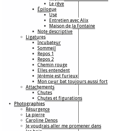
Le rêve
Épilogue
Usé
Entretien avec Alix
Maison de la Fontaine
Note descriptive
Ligatures
Incubateur
Sommeil
Repos 1
Repos 2
Chemin rouge
Elles entendent
Jérémie est furieux
Mon cœur bat toujours aussi fort
Attachements
Chutes
Chutes et figurations
Photographies
Résurgence
La pierre
Caroline Denos
Je voudrais aller me promener dans