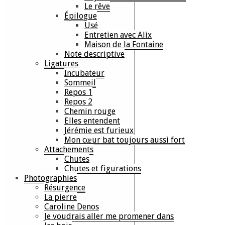
Le rêve
Épilogue
Usé
Entretien avec Alix
Maison de la Fontaine
Note descriptive
Ligatures
Incubateur
Sommeil
Repos 1
Repos 2
Chemin rouge
Elles entendent
Jérémie est furieux
Mon cœur bat toujours aussi fort
Attachements
Chutes
Chutes et figurations
Photographies
Résurgence
La pierre
Caroline Denos
Je voudrais aller me promener dans