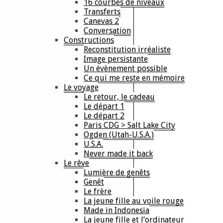
16 courbes de niveaux
Transferts
Canevas 2
Conversation
Constructions
Reconstitution irréaliste
Image persistante
Un évènement possible
Ce qui me reste en mémoire
Le voyage
Le retour, le cadeau
Le départ 1
Le départ 2
Paris CDG > Salt Lake City
Ogden (Utah-U.S.A.)
U.S.A.
Never made it back
Le rêve
Lumière de genêts
Genêt
Le frère
La jeune fille au voile rouge
Made in Indonesia
La jeune fille et l’ordinateur