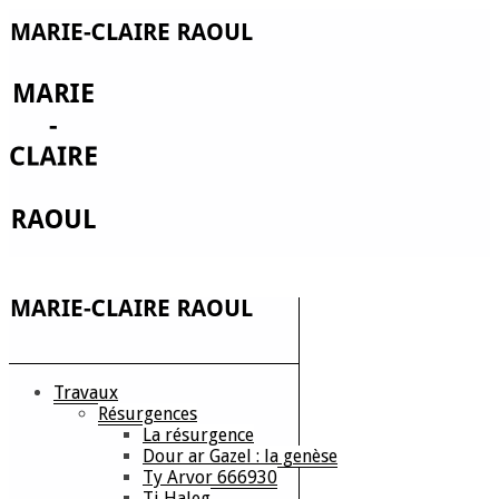
Travaux
Résurgences
La résurgence
Dour ar Gazel : la genèse
Ty Arvor 666930
Ti Haleg