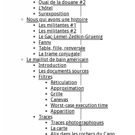
Quai de la douane #2
L’hôtel
Surexposition
Nous qui avons une histoire
Les militantes #1
Les militantes #2
Le Gac-Lemel-Zedkin-Gruenig
Fanny
Table, fille, renversée
La trame conjugale
Le maillot de bain américain
Introduction
Les documents sources
Filtres
Réticulation
Approximation
Grille
Canevas
Worst-case execution time
Apparition
Traces
Traces photographiques
La carte
Alix dans les rochers du Capo