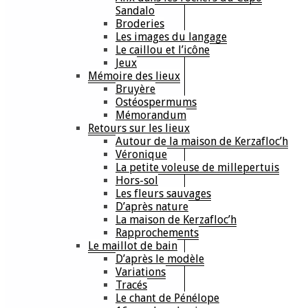
Sandalo
Broderies
Les images du langage
Le caillou et l’icône
Jeux
Mémoire des lieux
Bruyère
Ostéospermums
Mémorandum
Retours sur les lieux
Autour de la maison de Kerzafloc’h
Véronique
La petite voleuse de millepertuis
Hors-sol
Les fleurs sauvages
D’après nature
La maison de Kerzafloc’h
Rapprochements
Le maillot de bain
D’après le modèle
Variations
Tracés
Le chant de Pénélope