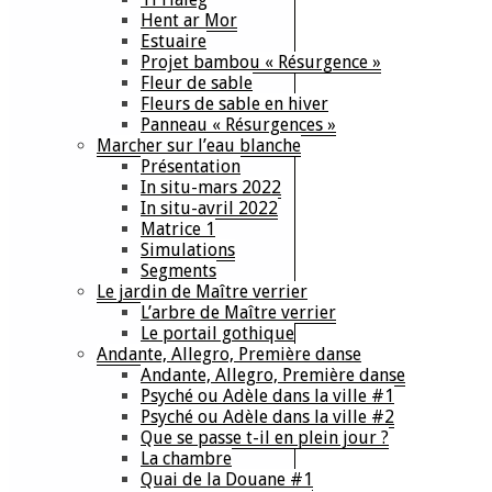
Hent ar Mor
Estuaire
Projet bambou « Résurgence »
Fleur de sable
Fleurs de sable en hiver
Panneau « Résurgences »
Marcher sur l’eau blanche
Présentation
In situ-mars 2022
In situ-avril 2022
Matrice 1
Simulations
Segments
Le jardin de Maître verrier
L’arbre de Maître verrier
Le portail gothique
Andante, Allegro, Première danse
Andante, Allegro, Première danse
Psyché ou Adèle dans la ville #1
Psyché ou Adèle dans la ville #2
Que se passe t-il en plein jour ?
La chambre
Quai de la Douane #1