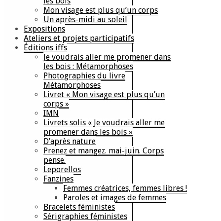
les bois
Mon visage est plus qu’un corps
Un après-midi au soleil
Expositions
Ateliers et projets participatifs
Éditions iffs
Je voudrais aller me promener dans
les bois : Métamorphoses
Photographies du livre
Métamorphoses
Livret « Mon visage est plus qu’un
corps »
IMN
Livrets solis « Je voudrais aller me
promener dans les bois »
D’après nature
Prenez et mangez. mai-juin. Corps
pense.
Leporellos
Fanzines
Femmes créatrices, femmes libres !
Paroles et images de femmes
Bracelets féministes
Sérigraphies féministes