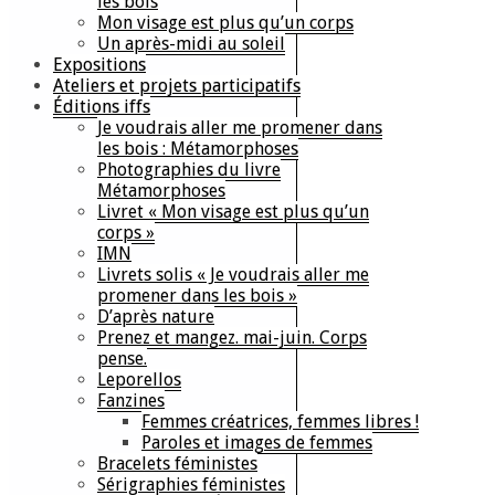
les bois
Mon visage est plus qu’un corps
Un après-midi au soleil
Expositions
Ateliers et projets participatifs
Éditions iffs
Je voudrais aller me promener dans
les bois : Métamorphoses
Photographies du livre
Métamorphoses
Livret « Mon visage est plus qu’un
corps »
IMN
Livrets solis « Je voudrais aller me
promener dans les bois »
D’après nature
Prenez et mangez. mai-juin. Corps
pense.
Leporellos
Fanzines
Femmes créatrices, femmes libres !
Paroles et images de femmes
Bracelets féministes
Sérigraphies féministes