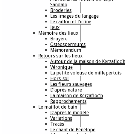
Sandalo
Broderies
Les images du langage
Le caillou et l’icône
Jeux
Mémoire des lieux
Bruyère
Ostéospermums
Mémorandum
Retours sur les lieux
Autour de la maison de Kerzafloc’h
Véronique
La petite voleuse de millepertuis
Hors-sol
Les fleurs sauvages
D’après nature
La maison de Kerzafloc’h
Rapprochements
Le maillot de bain
D’après le modèle
Variations
Tracés
Le chant de Pénélope