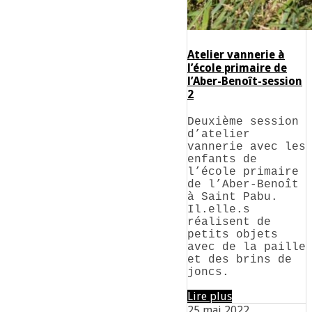
Atelier vannerie à
l’école primaire de
l’Aber-Benoît-session
2
Deuxième session
d’atelier
vannerie avec les
enfants de
l’école primaire
de l’Aber-Benoît
à Saint Pabu.
Il.elle.s
réalisent de
petits objets
avec de la paille
et des brins de
joncs.
Lire plus
25 mai 2022