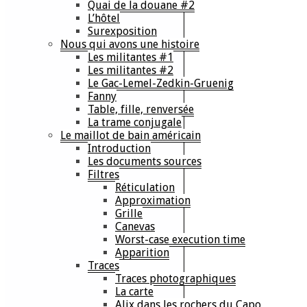
Quai de la douane #2
L’hôtel
Surexposition
Nous qui avons une histoire
Les militantes #1
Les militantes #2
Le Gac-Lemel-Zedkin-Gruenig
Fanny
Table, fille, renversée
La trame conjugale
Le maillot de bain américain
Introduction
Les documents sources
Filtres
Réticulation
Approximation
Grille
Canevas
Worst-case execution time
Apparition
Traces
Traces photographiques
La carte
Alix dans les rochers du Capo