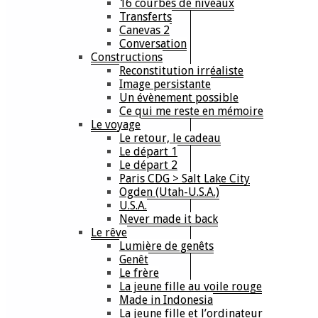
16 courbes de niveaux
Transferts
Canevas 2
Conversation
Constructions
Reconstitution irréaliste
Image persistante
Un évènement possible
Ce qui me reste en mémoire
Le voyage
Le retour, le cadeau
Le départ 1
Le départ 2
Paris CDG > Salt Lake City
Ogden (Utah-U.S.A.)
U.S.A.
Never made it back
Le rêve
Lumière de genêts
Genêt
Le frère
La jeune fille au voile rouge
Made in Indonesia
La jeune fille et l’ordinateur