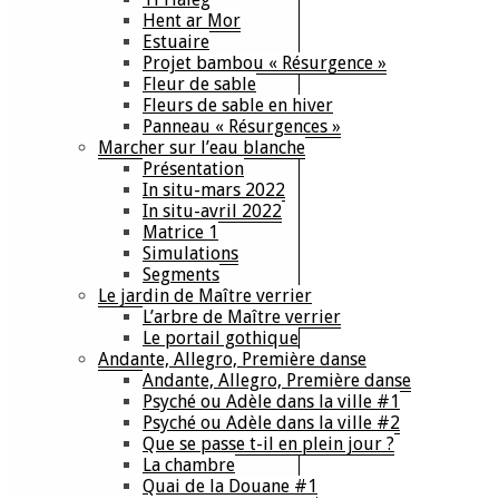
Hent ar Mor
Estuaire
Projet bambou « Résurgence »
Fleur de sable
Fleurs de sable en hiver
Panneau « Résurgences »
Marcher sur l’eau blanche
Présentation
In situ-mars 2022
In situ-avril 2022
Matrice 1
Simulations
Segments
Le jardin de Maître verrier
L’arbre de Maître verrier
Le portail gothique
Andante, Allegro, Première danse
Andante, Allegro, Première danse
Psyché ou Adèle dans la ville #1
Psyché ou Adèle dans la ville #2
Que se passe t-il en plein jour ?
La chambre
Quai de la Douane #1