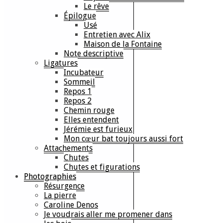
Le rêve
Épilogue
Usé
Entretien avec Alix
Maison de la Fontaine
Note descriptive
Ligatures
Incubateur
Sommeil
Repos 1
Repos 2
Chemin rouge
Elles entendent
Jérémie est furieux
Mon cœur bat toujours aussi fort
Attachements
Chutes
Chutes et figurations
Photographies
Résurgence
La pierre
Caroline Denos
Je voudrais aller me promener dans