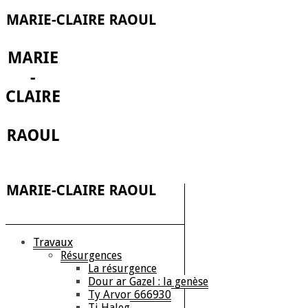
Travaux
Résurgences
La résurgence
Dour ar Gazel : la genèse
Ty Arvor 666930
Ti Haleg