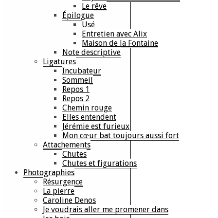
Le rêve
Épilogue
Usé
Entretien avec Alix
Maison de la Fontaine
Note descriptive
Ligatures
Incubateur
Sommeil
Repos 1
Repos 2
Chemin rouge
Elles entendent
Jérémie est furieux
Mon cœur bat toujours aussi fort
Attachements
Chutes
Chutes et figurations
Photographies
Résurgence
La pierre
Caroline Denos
Je voudrais aller me promener dans