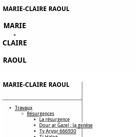
Travaux
Résurgences
La résurgence
Dour ar Gazel : la genèse
Ty Arvor 666930
Ti Haleg