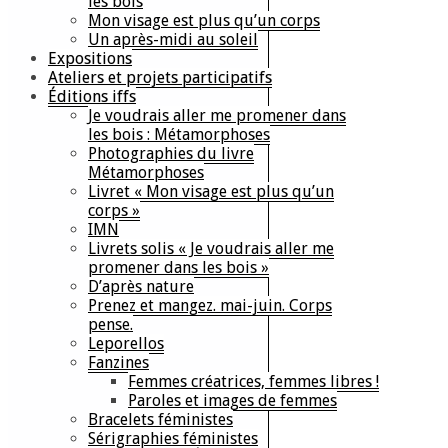
les bois
Mon visage est plus qu’un corps
Un après-midi au soleil
Expositions
Ateliers et projets participatifs
Éditions iffs
Je voudrais aller me promener dans
les bois : Métamorphoses
Photographies du livre
Métamorphoses
Livret « Mon visage est plus qu’un
corps »
IMN
Livrets solis « Je voudrais aller me
promener dans les bois »
D’après nature
Prenez et mangez. mai-juin. Corps
pense.
Leporellos
Fanzines
Femmes créatrices, femmes libres !
Paroles et images de femmes
Bracelets féministes
Sérigraphies féministes