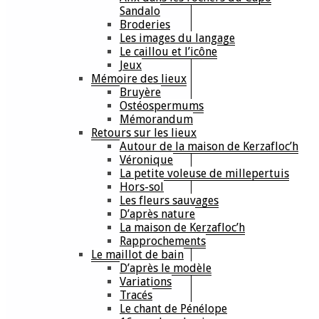
Sandalo
Broderies
Les images du langage
Le caillou et l’icône
Jeux
Mémoire des lieux
Bruyère
Ostéospermums
Mémorandum
Retours sur les lieux
Autour de la maison de Kerzafloc’h
Véronique
La petite voleuse de millepertuis
Hors-sol
Les fleurs sauvages
D’après nature
La maison de Kerzafloc’h
Rapprochements
Le maillot de bain
D’après le modèle
Variations
Tracés
Le chant de Pénélope