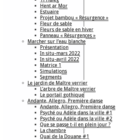
Hent ar Mor
Estuaire
Projet bambou « Résurgence »
Fleur de sable
Fleurs de sable en hiver
Panneau « Résurgences »
Marcher sur l’eau blanche
Présentation
In situ-mars 2022
In situ-avril 2022
Matrice 1
Simulations
Segments
Le jardin de Maître verrier
L’arbre de Maître verrier
Le portail gothique
Andante, Allegro, Première danse
Andante, Allegro, Première danse
Psyché ou Adèle dans la ville #1
Psyché ou Adèle dans la ville #2
Que se passe t-il en plein jour ?
La chambre
Quai de la Douane #1