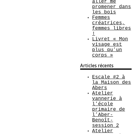
aller me
promener dans
les bois
Femmes
créatrices,
femmes libres
!
Livret « Mon
visage est
plus qu’un
corps »
Articles récents
Escale #2 à
la Maison des
Abers
Atelier
vannerie à
l’école
primaire de
l’Aber-
Benoît-
session 2
Atelier