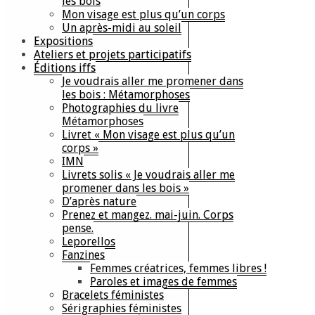
les bois
Mon visage est plus qu’un corps
Un après-midi au soleil
Expositions
Ateliers et projets participatifs
Éditions iffs
Je voudrais aller me promener dans
les bois : Métamorphoses
Photographies du livre
Métamorphoses
Livret « Mon visage est plus qu’un
corps »
IMN
Livrets solis « Je voudrais aller me
promener dans les bois »
D’après nature
Prenez et mangez. mai-juin. Corps
pense.
Leporellos
Fanzines
Femmes créatrices, femmes libres !
Paroles et images de femmes
Bracelets féministes
Sérigraphies féministes