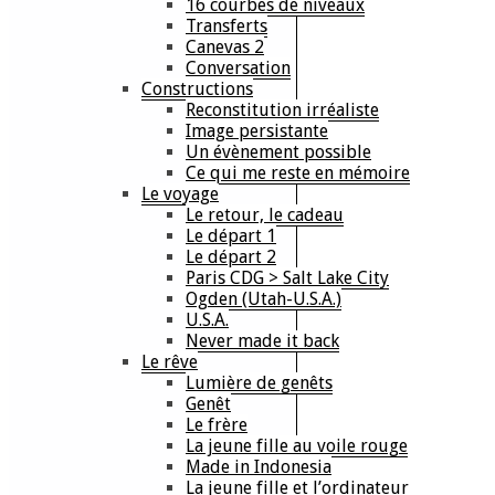
16 courbes de niveaux
Transferts
Canevas 2
Conversation
Constructions
Reconstitution irréaliste
Image persistante
Un évènement possible
Ce qui me reste en mémoire
Le voyage
Le retour, le cadeau
Le départ 1
Le départ 2
Paris CDG > Salt Lake City
Ogden (Utah-U.S.A.)
U.S.A.
Never made it back
Le rêve
Lumière de genêts
Genêt
Le frère
La jeune fille au voile rouge
Made in Indonesia
La jeune fille et l’ordinateur