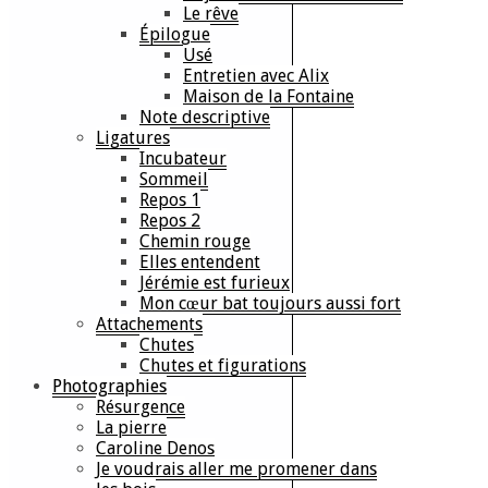
Le rêve
Épilogue
Usé
Entretien avec Alix
Maison de la Fontaine
Note descriptive
Ligatures
Incubateur
Sommeil
Repos 1
Repos 2
Chemin rouge
Elles entendent
Jérémie est furieux
Mon cœur bat toujours aussi fort
Attachements
Chutes
Chutes et figurations
Photographies
Résurgence
La pierre
Caroline Denos
Je voudrais aller me promener dans