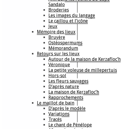
Sandalo
Broderies
Les images du langage
Le caillou et l’icône
Jeux
Mémoire des lieux
Bruyère
Ostéospermums
Mémorandum
Retours sur les lieux
Autour de la maison de Kerzafloc’h
Véronique
La petite voleuse de millepertuis
Hors-sol
Les fleurs sauvages
D’après nature
La maison de Kerzafloc’h
Rapprochements
Le maillot de bain
D’après le modèle
Variations
Tracés
Le chant de Pénélope