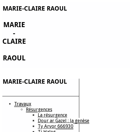
Travaux
Résurgences
La résurgence
Dour ar Gazel : la genèse
Ty Arvor 666930
Ti Haleg