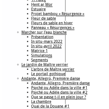
Hent ar Mor
Estuaire
Projet bambou « Résurgence »
Fleur de sable
Fleurs de sable en hiver
Panneau « Résurgences »
Marcher sur l’eau blanche
Présentation
In situ-mars 2022
In situ-avril 2022
Matrice 1
Simulations
Segments
Le jardin de Maître verrier
L’arbre de Maître verrier
Le portail gothique
Andante, Allegro, Première danse
Andante, Allegro, Première danse
Psyché ou Adèle dans la ville #1
Psyché ou Adèle dans la ville #2
Que se passe t-il en plein jour ?
La chambre
Quai de la Douane #1