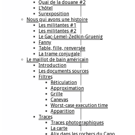
Quai de la douane #2
L’hôtel
Surexposition
Nous qui avons une histoire
Les militantes #1
Les militantes #2
Le Gac-Lemel-Zedkin-Gruenig
Fanny
Table, fille, renversée
La trame conjugale
Le maillot de bain américain
Introduction
Les documents sources
Filtres
Réticulation
Approximation
Grille
Canevas
Worst-case execution time
Apparition
Traces
Traces photographiques
La carte
Alix dans les rochers du Capo