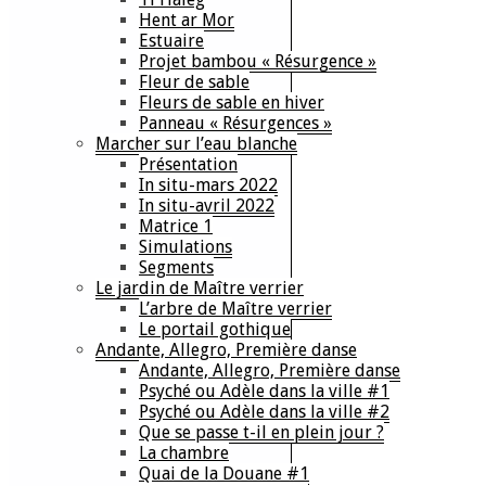
Hent ar Mor
Estuaire
Projet bambou « Résurgence »
Fleur de sable
Fleurs de sable en hiver
Panneau « Résurgences »
Marcher sur l’eau blanche
Présentation
In situ-mars 2022
In situ-avril 2022
Matrice 1
Simulations
Segments
Le jardin de Maître verrier
L’arbre de Maître verrier
Le portail gothique
Andante, Allegro, Première danse
Andante, Allegro, Première danse
Psyché ou Adèle dans la ville #1
Psyché ou Adèle dans la ville #2
Que se passe t-il en plein jour ?
La chambre
Quai de la Douane #1