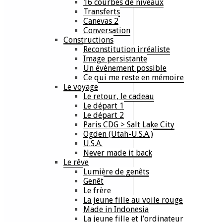
16 courbes de niveaux
Transferts
Canevas 2
Conversation
Constructions
Reconstitution irréaliste
Image persistante
Un évènement possible
Ce qui me reste en mémoire
Le voyage
Le retour, le cadeau
Le départ 1
Le départ 2
Paris CDG > Salt Lake City
Ogden (Utah-U.S.A.)
U.S.A.
Never made it back
Le rêve
Lumière de genêts
Genêt
Le frère
La jeune fille au voile rouge
Made in Indonesia
La jeune fille et l’ordinateur