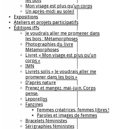
les bois
Mon visage est plus qu’un corps
Un après-midi au soleil
Expositions
Ateliers et projets participatifs
Éditions iffs
Je voudrais aller me promener dans
les bois : Métamorphoses
Photographies du livre
Métamorphoses
Livret « Mon visage est plus qu’un
corps »
IMN
Livrets solis « Je voudrais aller me
promener dans les bois »
D’après nature
Prenez et mangez. mai-juin. Corps
pense.
Leporellos
Fanzines
Femmes créatrices, femmes libres !
Paroles et images de femmes
Bracelets féministes
Sérigraphies féministes