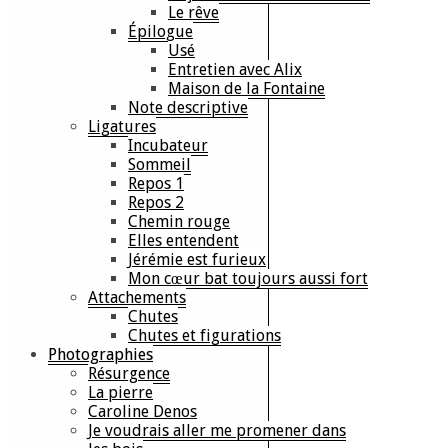
Le rêve
Épilogue
Usé
Entretien avec Alix
Maison de la Fontaine
Note descriptive
Ligatures
Incubateur
Sommeil
Repos 1
Repos 2
Chemin rouge
Elles entendent
Jérémie est furieux
Mon cœur bat toujours aussi fort
Attachements
Chutes
Chutes et figurations
Photographies
Résurgence
La pierre
Caroline Denos
Je voudrais aller me promener dans