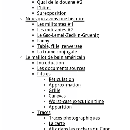
Quai de la douane #2
L’hôtel
Surexposition
Nous qui avons une histoire
Les militantes #1
Les militantes #2
Le Gac-Lemel-Zedkin-Gruenig
Fanny
Table, fille, renversée
La trame conjugale
Le maillot de bain américain
Introduction
Les documents sources
Filtres
Réticulation
Approximation
Grille
Canevas
Worst-case execution time
Apparition
Traces
Traces photographiques
La carte
Alix dans les rochers du Capo