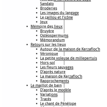
Sandalo
Broderies
Les images du langage
Le caillou et l’icône
Jeux
Mémoire des lieux
Bruyère
Ostéospermums
Mémorandum
Retours sur les lieux
Autour de la maison de Kerzafloc’h
Véronique
La petite voleuse de millepertuis
Hors-sol
Les fleurs sauvages
D’après nature
La maison de Kerzafloc’h
Rapprochements
Le maillot de bain
D’après le modèle
Variations
Tracés
Le chant de Pénélope