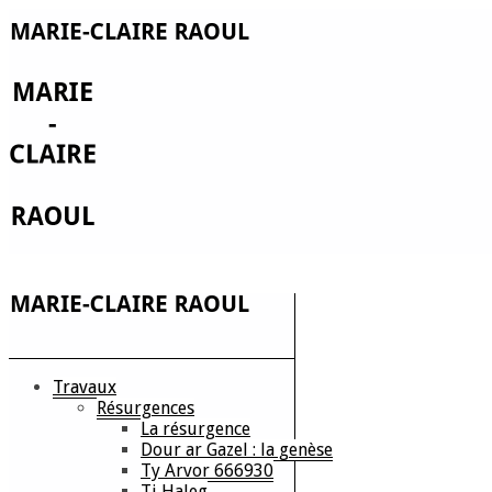
Travaux
Résurgences
La résurgence
Dour ar Gazel : la genèse
Ty Arvor 666930
Ti Haleg