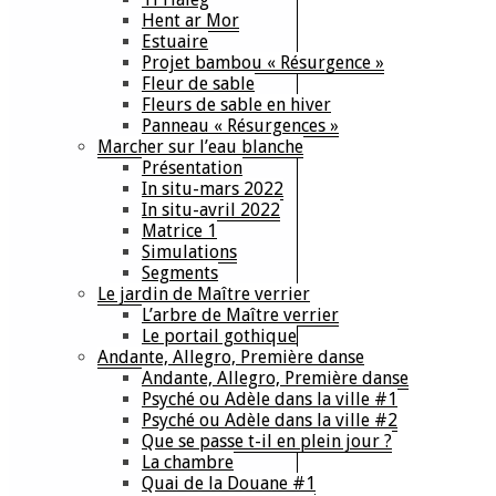
Hent ar Mor
Estuaire
Projet bambou « Résurgence »
Fleur de sable
Fleurs de sable en hiver
Panneau « Résurgences »
Marcher sur l’eau blanche
Présentation
In situ-mars 2022
In situ-avril 2022
Matrice 1
Simulations
Segments
Le jardin de Maître verrier
L’arbre de Maître verrier
Le portail gothique
Andante, Allegro, Première danse
Andante, Allegro, Première danse
Psyché ou Adèle dans la ville #1
Psyché ou Adèle dans la ville #2
Que se passe t-il en plein jour ?
La chambre
Quai de la Douane #1