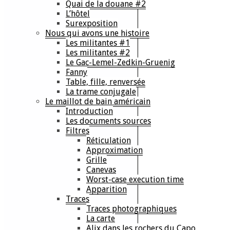
Quai de la douane #2
L’hôtel
Surexposition
Nous qui avons une histoire
Les militantes #1
Les militantes #2
Le Gac-Lemel-Zedkin-Gruenig
Fanny
Table, fille, renversée
La trame conjugale
Le maillot de bain américain
Introduction
Les documents sources
Filtres
Réticulation
Approximation
Grille
Canevas
Worst-case execution time
Apparition
Traces
Traces photographiques
La carte
Alix dans les rochers du Capo