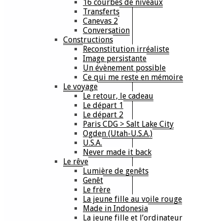
16 courbes de niveaux
Transferts
Canevas 2
Conversation
Constructions
Reconstitution irréaliste
Image persistante
Un évènement possible
Ce qui me reste en mémoire
Le voyage
Le retour, le cadeau
Le départ 1
Le départ 2
Paris CDG > Salt Lake City
Ogden (Utah-U.S.A.)
U.S.A.
Never made it back
Le rêve
Lumière de genêts
Genêt
Le frère
La jeune fille au voile rouge
Made in Indonesia
La jeune fille et l’ordinateur