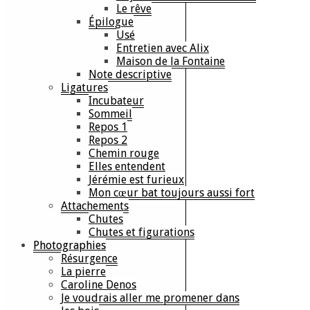
Le rêve
Épilogue
Usé
Entretien avec Alix
Maison de la Fontaine
Note descriptive
Ligatures
Incubateur
Sommeil
Repos 1
Repos 2
Chemin rouge
Elles entendent
Jérémie est furieux
Mon cœur bat toujours aussi fort
Attachements
Chutes
Chutes et figurations
Photographies
Résurgence
La pierre
Caroline Denos
Je voudrais aller me promener dans