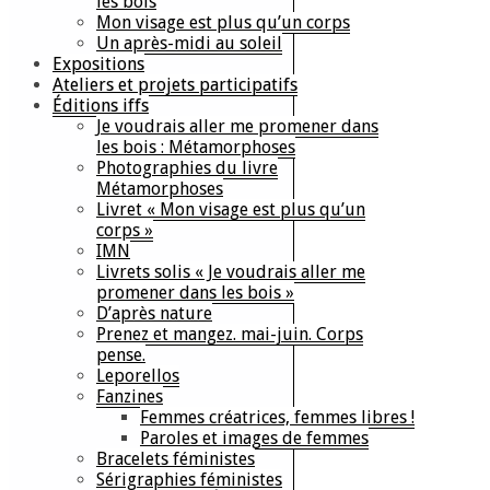
les bois
Mon visage est plus qu’un corps
Un après-midi au soleil
Expositions
Ateliers et projets participatifs
Éditions iffs
Je voudrais aller me promener dans
les bois : Métamorphoses
Photographies du livre
Métamorphoses
Livret « Mon visage est plus qu’un
corps »
IMN
Livrets solis « Je voudrais aller me
promener dans les bois »
D’après nature
Prenez et mangez. mai-juin. Corps
pense.
Leporellos
Fanzines
Femmes créatrices, femmes libres !
Paroles et images de femmes
Bracelets féministes
Sérigraphies féministes