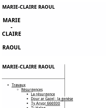
Travaux
Résurgences
La résurgence
Dour ar Gazel : la genèse
Ty Arvor 666930
Ti Haleg