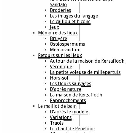
Sandalo
Broderies
Les images du langage
Le caillou et l’icône
Jeux
Mémoire des lieux
Bruyère
Ostéospermums
Mémorandum
Retours sur les lieux
Autour de la maison de Kerzafloc’h
Véronique
La petite voleuse de millepertuis
Hors-sol
Les fleurs sauvages
D’après nature
La maison de Kerzafloc’h
Rapprochements
Le maillot de bain
D’après le modèle
Variations
Tracés
Le chant de Pénélope