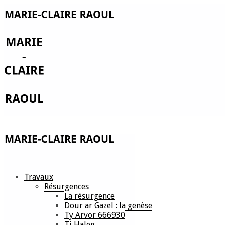
Travaux
Résurgences
La résurgence
Dour ar Gazel : la genèse
Ty Arvor 666930
Ti Haleg