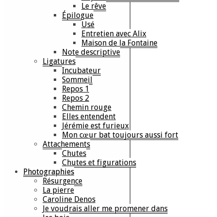
Le rêve
Épilogue
Usé
Entretien avec Alix
Maison de la Fontaine
Note descriptive
Ligatures
Incubateur
Sommeil
Repos 1
Repos 2
Chemin rouge
Elles entendent
Jérémie est furieux
Mon cœur bat toujours aussi fort
Attachements
Chutes
Chutes et figurations
Photographies
Résurgence
La pierre
Caroline Denos
Je voudrais aller me promener dans