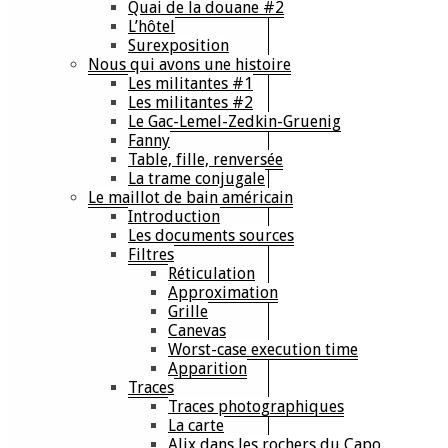
Quai de la douane #2
L’hôtel
Surexposition
Nous qui avons une histoire
Les militantes #1
Les militantes #2
Le Gac-Lemel-Zedkin-Gruenig
Fanny
Table, fille, renversée
La trame conjugale
Le maillot de bain américain
Introduction
Les documents sources
Filtres
Réticulation
Approximation
Grille
Canevas
Worst-case execution time
Apparition
Traces
Traces photographiques
La carte
Alix dans les rochers du Capo