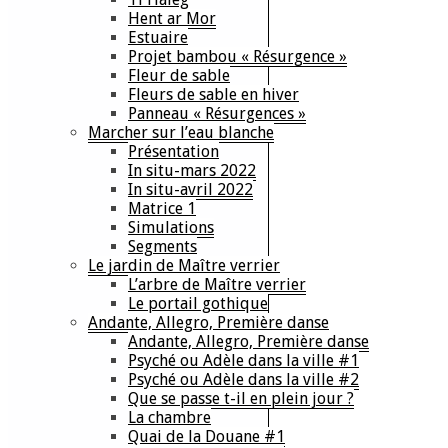
Hent ar Mor
Estuaire
Projet bambou « Résurgence »
Fleur de sable
Fleurs de sable en hiver
Panneau « Résurgences »
Marcher sur l’eau blanche
Présentation
In situ-mars 2022
In situ-avril 2022
Matrice 1
Simulations
Segments
Le jardin de Maître verrier
L’arbre de Maître verrier
Le portail gothique
Andante, Allegro, Première danse
Andante, Allegro, Première danse
Psyché ou Adèle dans la ville #1
Psyché ou Adèle dans la ville #2
Que se passe t-il en plein jour ?
La chambre
Quai de la Douane #1