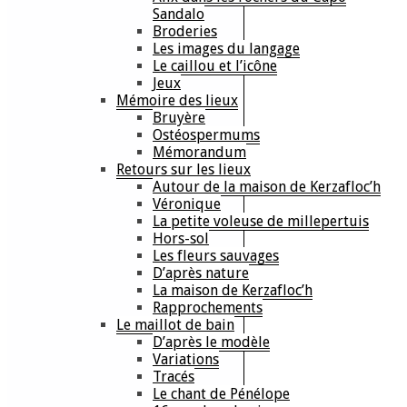
Sandalo
Broderies
Les images du langage
Le caillou et l’icône
Jeux
Mémoire des lieux
Bruyère
Ostéospermums
Mémorandum
Retours sur les lieux
Autour de la maison de Kerzafloc’h
Véronique
La petite voleuse de millepertuis
Hors-sol
Les fleurs sauvages
D’après nature
La maison de Kerzafloc’h
Rapprochements
Le maillot de bain
D’après le modèle
Variations
Tracés
Le chant de Pénélope