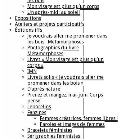
les bois
Mon visage est plus qu’un corps
Un après-midi au soleil
Expositions
Ateliers et projets participatifs
Éditions iffs
Je voudrais aller me promener dans
les bois : Métamorphoses
Photographies du livre
Métamorphoses
Livret « Mon visage est plus qu’un
corps »
IMN
Livrets solis « Je voudrais aller me
promener dans les bois »
D’après nature
Prenez et mangez. mai-juin. Corps
pense.
Leporellos
Fanzines
Femmes créatrices, femmes libres !
Paroles et images de femmes
Bracelets féministes
Sérigraphies féministes