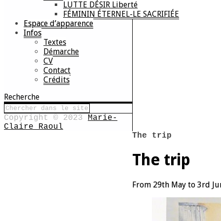
LUTTE DÉSIR Liberté
FÉMININ ÉTERNEL-LE SACRIFIÉE
Espace d’apparence
Infos
Textes
Démarche
CV
Contact
Crédits
Recherche
Copyright © 2023
Marie-
Claire Raoul
The trip
The trip
From 29th May to 3rd June