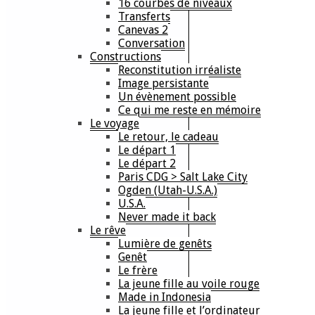
16 courbes de niveaux
Transferts
Canevas 2
Conversation
Constructions
Reconstitution irréaliste
Image persistante
Un évènement possible
Ce qui me reste en mémoire
Le voyage
Le retour, le cadeau
Le départ 1
Le départ 2
Paris CDG > Salt Lake City
Ogden (Utah-U.S.A.)
U.S.A.
Never made it back
Le rêve
Lumière de genêts
Genêt
Le frère
La jeune fille au voile rouge
Made in Indonesia
La jeune fille et l’ordinateur