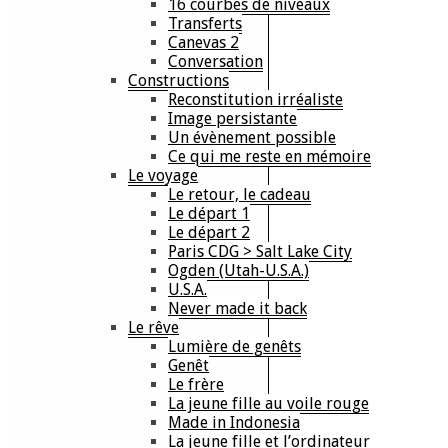
16 courbes de niveaux
Transferts
Canevas 2
Conversation
Constructions
Reconstitution irréaliste
Image persistante
Un évènement possible
Ce qui me reste en mémoire
Le voyage
Le retour, le cadeau
Le départ 1
Le départ 2
Paris CDG > Salt Lake City
Ogden (Utah-U.S.A.)
U.S.A.
Never made it back
Le rêve
Lumière de genêts
Genêt
Le frère
La jeune fille au voile rouge
Made in Indonesia
La jeune fille et l’ordinateur