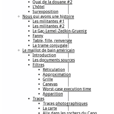
Quai de la douane #2
L’hôtel
Surexposition
Nous qui avons une histoire
Les militantes #1
Les militantes #2
Le Gac-Lemel-Zedkin-Gruenig
Fanny
Table, fille, renversée
La trame conjugale
Le maillot de bain américain
Introduction
Les documents sources
Filtres
Réticulation
Approximation
Grille
Canevas
Worst-case execution time
Apparition
Traces
Traces photographiques
La carte
Alix dans les rochers du Capo