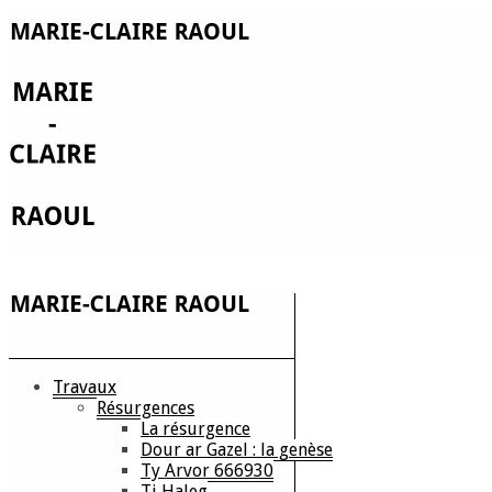
Travaux
Résurgences
La résurgence
Dour ar Gazel : la genèse
Ty Arvor 666930
Ti Haleg