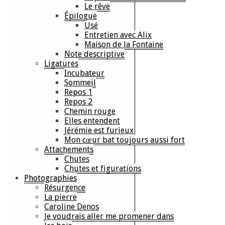
Le rêve
Épilogue
Usé
Entretien avec Alix
Maison de la Fontaine
Note descriptive
Ligatures
Incubateur
Sommeil
Repos 1
Repos 2
Chemin rouge
Elles entendent
Jérémie est furieux
Mon cœur bat toujours aussi fort
Attachements
Chutes
Chutes et figurations
Photographies
Résurgence
La pierre
Caroline Denos
Je voudrais aller me promener dans