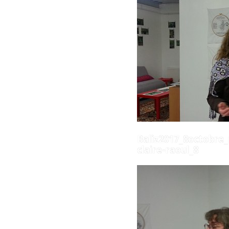
Baliz2017_8octobre
claire-raoul_8