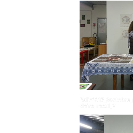
Baliz2017_8octobre
claire-raoul_7