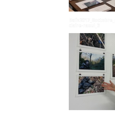
Baliz2017_8octobre
claire-raoul_3