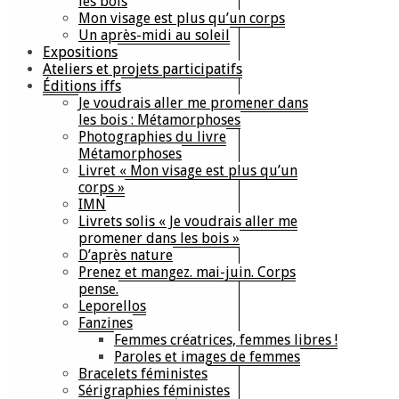
les bois
Mon visage est plus qu’un corps
Un après-midi au soleil
Expositions
Ateliers et projets participatifs
Éditions iffs
Je voudrais aller me promener dans
les bois : Métamorphoses
Photographies du livre
Métamorphoses
Livret « Mon visage est plus qu’un
corps »
IMN
Livrets solis « Je voudrais aller me
promener dans les bois »
D’après nature
Prenez et mangez. mai-juin. Corps
pense.
Leporellos
Fanzines
Femmes créatrices, femmes libres !
Paroles et images de femmes
Bracelets féministes
Sérigraphies féministes