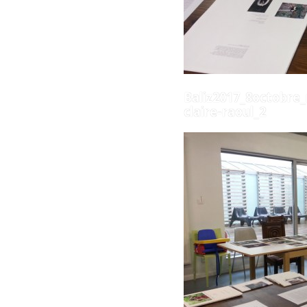
Baliz2017_8octobre
claire-raoul_2