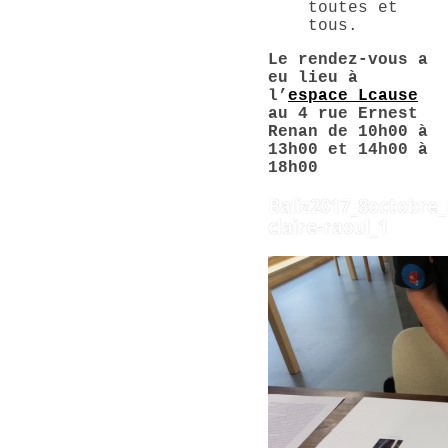
toutes et
tous.
Le rendez-vous a
eu lieu à
l’
espace Lcause
au 4 rue Ernest
Renan de 10h00 à
13h00 et 14h00 à
18h00
Baliz2017_8octobre
claire-raoul_1