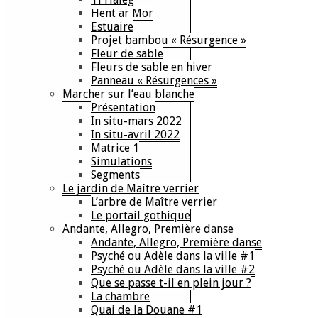
Hent ar Mor
Estuaire
Projet bambou « Résurgence »
Fleur de sable
Fleurs de sable en hiver
Panneau « Résurgences »
Marcher sur l’eau blanche
Présentation
In situ-mars 2022
In situ-avril 2022
Matrice 1
Simulations
Segments
Le jardin de Maître verrier
L’arbre de Maître verrier
Le portail gothique
Andante, Allegro, Première danse
Andante, Allegro, Première danse
Psyché ou Adèle dans la ville #1
Psyché ou Adèle dans la ville #2
Que se passe t-il en plein jour ?
La chambre
Quai de la Douane #1