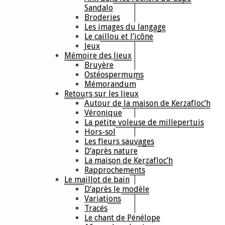
Sandalo
Broderies
Les images du langage
Le caillou et l’icône
Jeux
Mémoire des lieux
Bruyère
Ostéospermums
Mémorandum
Retours sur les lieux
Autour de la maison de Kerzafloc’h
Véronique
La petite voleuse de millepertuis
Hors-sol
Les fleurs sauvages
D’après nature
La maison de Kerzafloc’h
Rapprochements
Le maillot de bain
D’après le modèle
Variations
Tracés
Le chant de Pénélope