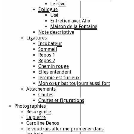
Le rêve
Épilogue
Usé
Entretien avec Alix
Maison de la Fontaine
Note descriptive
Ligatures
Incubateur
Sommeil
Repos 1
Repos 2
Chemin rouge
Elles entendent
Jérémie est furieux
Mon cœur bat toujours aussi fort
Attachements
Chutes
Chutes et figurations
Photographies
Résurgence
La pierre
Caroline Denos
Je voudrais aller me promener dans