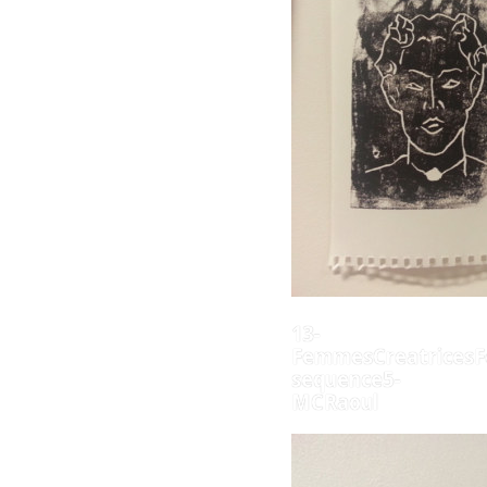
13-
FemmesCreatricesF
sequence5-
MCRaoul