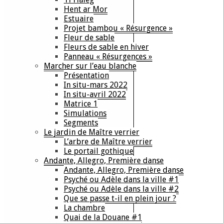
Hent ar Mor
Estuaire
Projet bambou « Résurgence »
Fleur de sable
Fleurs de sable en hiver
Panneau « Résurgences »
Marcher sur l’eau blanche
Présentation
In situ-mars 2022
In situ-avril 2022
Matrice 1
Simulations
Segments
Le jardin de Maître verrier
L’arbre de Maître verrier
Le portail gothique
Andante, Allegro, Première danse
Andante, Allegro, Première danse
Psyché ou Adèle dans la ville #1
Psyché ou Adèle dans la ville #2
Que se passe t-il en plein jour ?
La chambre
Quai de la Douane #1