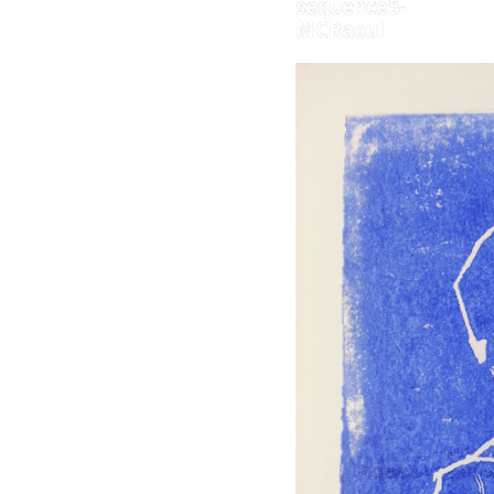
sequence5-
MCRaoul