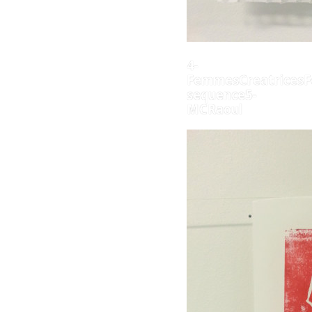
4-
FemmesCreatricesF
sequence5-
MCRaoul