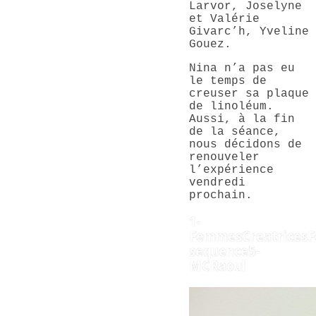
Larvor, Joselyne
et Valérie
Givarc’h, Yveline
Gouez.
Nina n’a pas eu
le temps de
creuser sa plaque
de linoléum.
Aussi, à la fin
de la séance,
nous décidons de
renouveler
l’expérience
vendredi
prochain.
1-
FemmesCreatricesF
sequence5-
MCRaoul