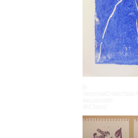
6-
FemmesCreatricesF
sequence5-
MCRaoul