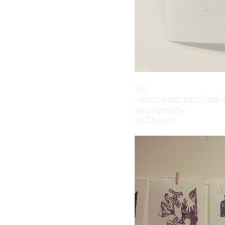
12-
FemmesCreatricesF
sequence5-
MCRaoul