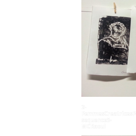
2-
FemmesCreatricesF
sequence5-
MCRaoul