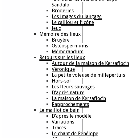
Sandalo
Broderies
Les images du langage
Le caillou et l’icône
Jeux
Mémoire des lieux
Bruyère
Ostéospermums
Mémorandum
Retours sur les lieux
Autour de la maison de Kerzafloc’h
Véronique
La petite voleuse de millepertuis
Hors-sol
Les fleurs sauvages
D’après nature
La maison de Kerzafloc’h
Rapprochements
Le maillot de bain
D’après le modèle
Variations
Tracés
Le chant de Pénélope