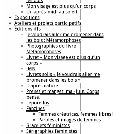
les bois
Mon visage est plus qu’un corps
Un après-midi au soleil
Expositions
Ateliers et projets participatifs
Éditions iffs
Je voudrais aller me promener dans
les bois : Métamorphoses
Photographies du livre
Métamorphoses
Livret « Mon visage est plus qu’un
corps »
IMN
Livrets solis « Je voudrais aller me
promener dans les bois »
D’après nature
Prenez et mangez. mai-juin. Corps
pense.
Leporellos
Fanzines
Femmes créatrices, femmes libres !
Paroles et images de femmes
Bracelets féministes
Sérigraphies féministes