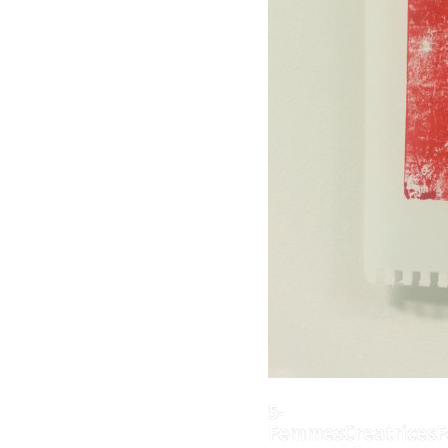
5-
FemmesCreatricesF