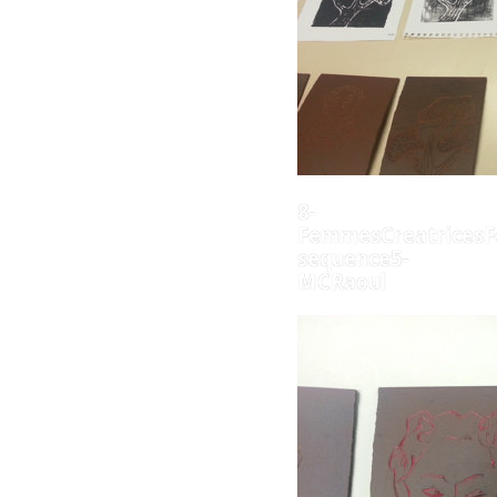
8-
FemmesCreatricesF
sequence5-
MCRaoul