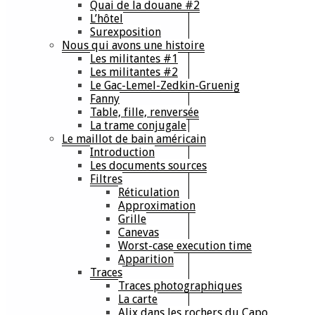
Quai de la douane #2
L’hôtel
Surexposition
Nous qui avons une histoire
Les militantes #1
Les militantes #2
Le Gac-Lemel-Zedkin-Gruenig
Fanny
Table, fille, renversée
La trame conjugale
Le maillot de bain américain
Introduction
Les documents sources
Filtres
Réticulation
Approximation
Grille
Canevas
Worst-case execution time
Apparition
Traces
Traces photographiques
La carte
Alix dans les rochers du Capo