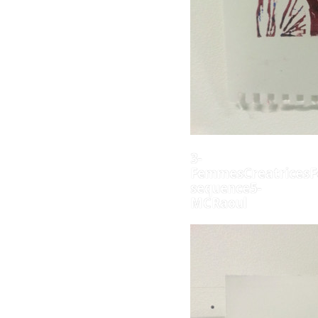
3-
FemmesCreatricesF
sequence5-
MCRaoul