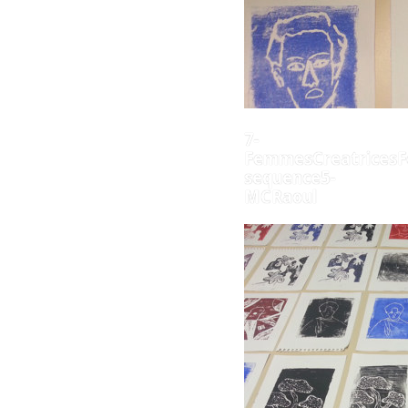
7-
FemmesCreatricesF
sequence5-
MCRaoul