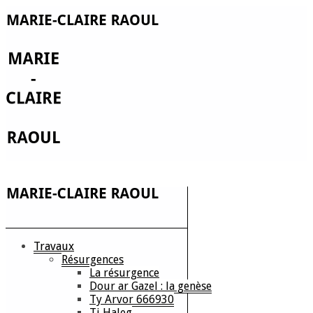
Travaux
Résurgences
La résurgence
Dour ar Gazel : la genèse
Ty Arvor 666930
Ti Haleg