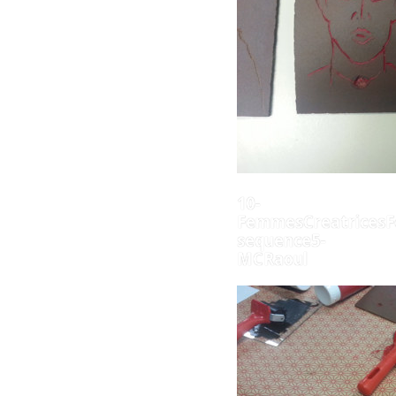
10-
FemmesCreatricesF
sequence5-
MCRaoul