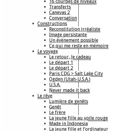
16 courbes de niveaux
Transferts
Canevas 2
Conversation
Constructions
Reconstitution irréaliste
Image persistante
Un évènement possible
Ce qui me reste en mémoire
Le voyage
Le retour, le cadeau
Le départ 1
Le départ 2
Paris CDG > Salt Lake City
Ogden (Utah-U.S.A.)
U.S.A.
Never made it back
Le rêve
Lumière de genêts
Genêt
Le frère
La jeune fille au voile rouge
Made in Indonesia
La jeune fille et l’ordinateur