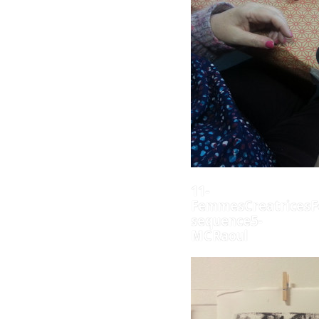
11-
FemmesCreatricesF
sequence5-
MCRaoul