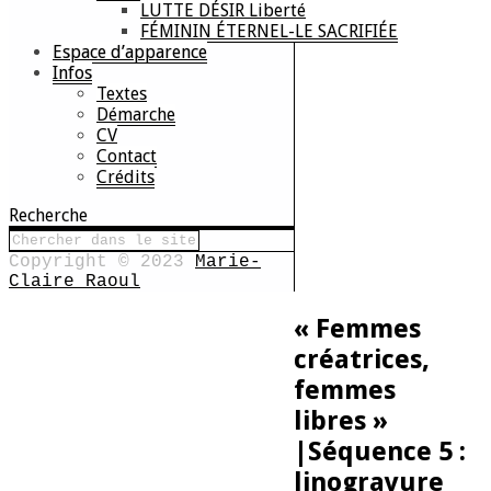
LUTTE DÉSIR Liberté
FÉMININ ÉTERNEL-LE SACRIFIÉE
Espace d’apparence
Infos
Textes
Démarche
CV
Contact
Crédits
Recherche
Copyright © 2023
Marie-
Claire Raoul
« Femmes
créatrices,
femmes
libres »
|Séquence 5 :
linogravure