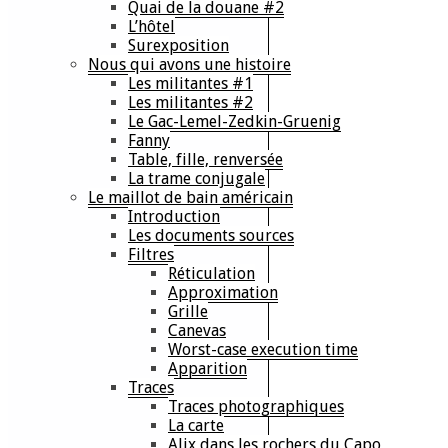
Quai de la douane #2
L’hôtel
Surexposition
Nous qui avons une histoire
Les militantes #1
Les militantes #2
Le Gac-Lemel-Zedkin-Gruenig
Fanny
Table, fille, renversée
La trame conjugale
Le maillot de bain américain
Introduction
Les documents sources
Filtres
Réticulation
Approximation
Grille
Canevas
Worst-case execution time
Apparition
Traces
Traces photographiques
La carte
Alix dans les rochers du Capo