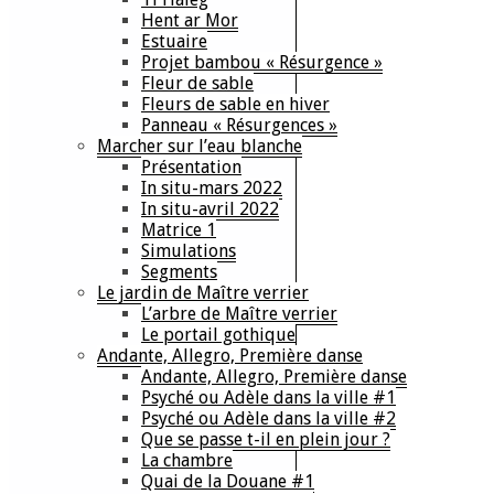
Hent ar Mor
Estuaire
Projet bambou « Résurgence »
Fleur de sable
Fleurs de sable en hiver
Panneau « Résurgences »
Marcher sur l’eau blanche
Présentation
In situ-mars 2022
In situ-avril 2022
Matrice 1
Simulations
Segments
Le jardin de Maître verrier
L’arbre de Maître verrier
Le portail gothique
Andante, Allegro, Première danse
Andante, Allegro, Première danse
Psyché ou Adèle dans la ville #1
Psyché ou Adèle dans la ville #2
Que se passe t-il en plein jour ?
La chambre
Quai de la Douane #1