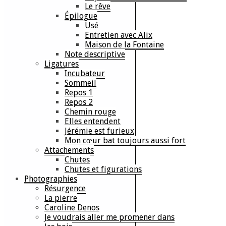
Le rêve
Épilogue
Usé
Entretien avec Alix
Maison de la Fontaine
Note descriptive
Ligatures
Incubateur
Sommeil
Repos 1
Repos 2
Chemin rouge
Elles entendent
Jérémie est furieux
Mon cœur bat toujours aussi fort
Attachements
Chutes
Chutes et figurations
Photographies
Résurgence
La pierre
Caroline Denos
Je voudrais aller me promener dans