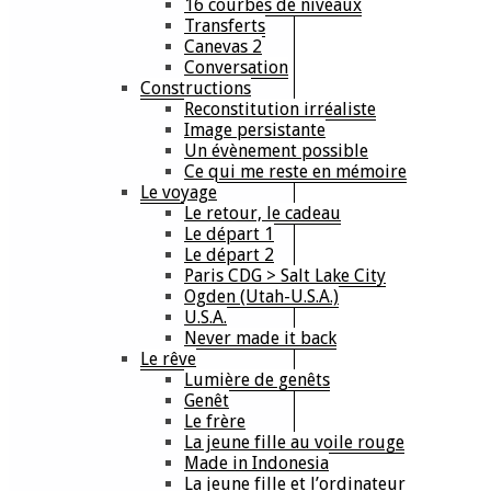
16 courbes de niveaux
Transferts
Canevas 2
Conversation
Constructions
Reconstitution irréaliste
Image persistante
Un évènement possible
Ce qui me reste en mémoire
Le voyage
Le retour, le cadeau
Le départ 1
Le départ 2
Paris CDG > Salt Lake City
Ogden (Utah-U.S.A.)
U.S.A.
Never made it back
Le rêve
Lumière de genêts
Genêt
Le frère
La jeune fille au voile rouge
Made in Indonesia
La jeune fille et l’ordinateur