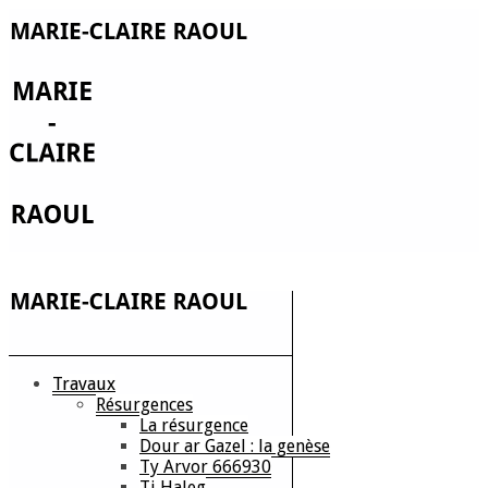
Travaux
Résurgences
La résurgence
Dour ar Gazel : la genèse
Ty Arvor 666930
Ti Haleg