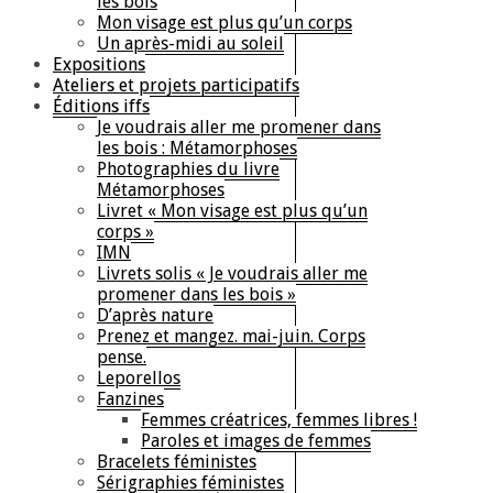
les bois
Mon visage est plus qu’un corps
Un après-midi au soleil
Expositions
Ateliers et projets participatifs
Éditions iffs
Je voudrais aller me promener dans
les bois : Métamorphoses
Photographies du livre
Métamorphoses
Livret « Mon visage est plus qu’un
corps »
IMN
Livrets solis « Je voudrais aller me
promener dans les bois »
D’après nature
Prenez et mangez. mai-juin. Corps
pense.
Leporellos
Fanzines
Femmes créatrices, femmes libres !
Paroles et images de femmes
Bracelets féministes
Sérigraphies féministes