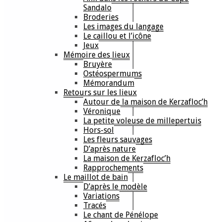
Sandalo
Broderies
Les images du langage
Le caillou et l’icône
Jeux
Mémoire des lieux
Bruyère
Ostéospermums
Mémorandum
Retours sur les lieux
Autour de la maison de Kerzafloc’h
Véronique
La petite voleuse de millepertuis
Hors-sol
Les fleurs sauvages
D’après nature
La maison de Kerzafloc’h
Rapprochements
Le maillot de bain
D’après le modèle
Variations
Tracés
Le chant de Pénélope