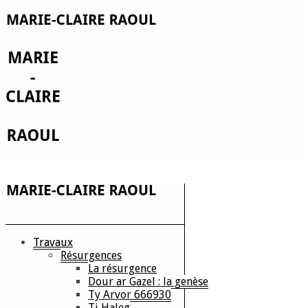
Travaux
Résurgences
La résurgence
Dour ar Gazel : la genèse
Ty Arvor 666930
Ti Haleg