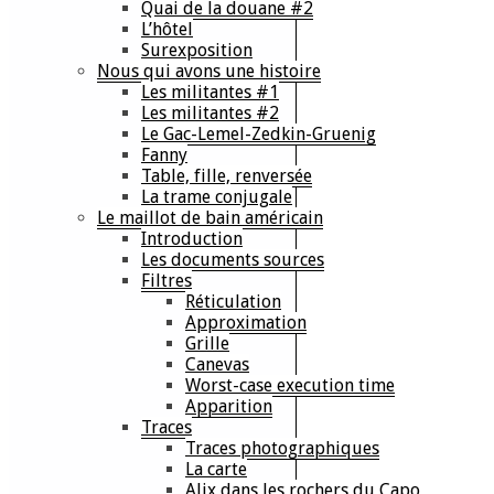
Quai de la douane #2
L’hôtel
Surexposition
Nous qui avons une histoire
Les militantes #1
Les militantes #2
Le Gac-Lemel-Zedkin-Gruenig
Fanny
Table, fille, renversée
La trame conjugale
Le maillot de bain américain
Introduction
Les documents sources
Filtres
Réticulation
Approximation
Grille
Canevas
Worst-case execution time
Apparition
Traces
Traces photographiques
La carte
Alix dans les rochers du Capo