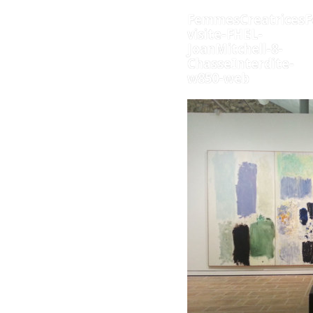
FemmesCreatricesF
visite-FHEL-
JoanMitchell-8-
ChasseInterdite-
w850-web