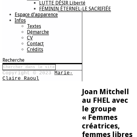
LUTTE DÉSIR Liberté
FÉMININ ÉTERNEL-LE SACRIFIÉE
Espace d’apparence
Infos
Textes
Démarche
CV
Contact
Crédits
Recherche
Copyright © 2023
Marie-
Claire Raoul
Joan Mitchell
au FHEL avec
le groupe
« Femmes
créatrices,
femmes libres