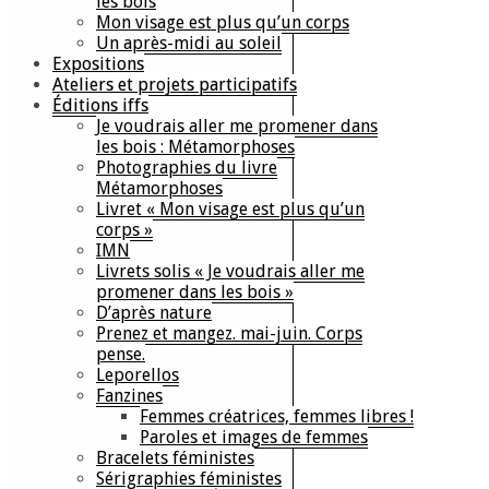
les bois
Mon visage est plus qu’un corps
Un après-midi au soleil
Expositions
Ateliers et projets participatifs
Éditions iffs
Je voudrais aller me promener dans
les bois : Métamorphoses
Photographies du livre
Métamorphoses
Livret « Mon visage est plus qu’un
corps »
IMN
Livrets solis « Je voudrais aller me
promener dans les bois »
D’après nature
Prenez et mangez. mai-juin. Corps
pense.
Leporellos
Fanzines
Femmes créatrices, femmes libres !
Paroles et images de femmes
Bracelets féministes
Sérigraphies féministes