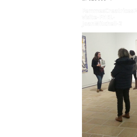
FemmesCreatricesF
visite-FHEL-
JoanMitchell-2