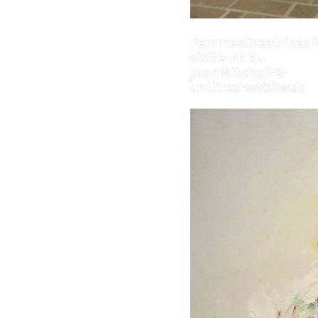
FemmesCreatricesF
visite-FHEL-
JoanMitchell-9-
untitled-w850web