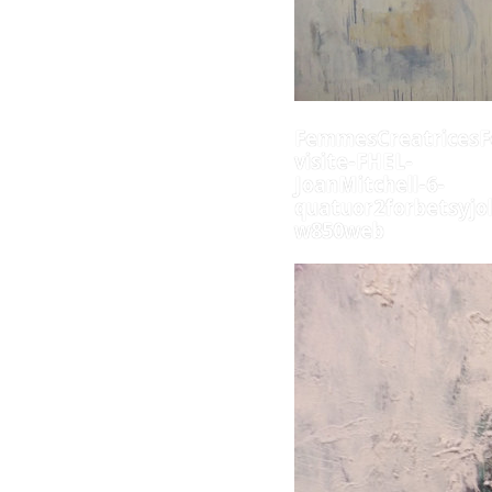
FemmesCreatricesF
visite-FHEL-
JoanMitchell-6-
quatuor2forbetsyjol
w850web