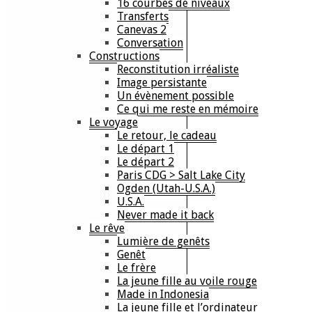
16 courbes de niveaux
Transferts
Canevas 2
Conversation
Constructions
Reconstitution irréaliste
Image persistante
Un évènement possible
Ce qui me reste en mémoire
Le voyage
Le retour, le cadeau
Le départ 1
Le départ 2
Paris CDG > Salt Lake City
Ogden (Utah-U.S.A.)
U.S.A.
Never made it back
Le rêve
Lumière de genêts
Genêt
Le frère
La jeune fille au voile rouge
Made in Indonesia
La jeune fille et l’ordinateur