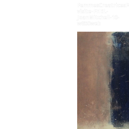
FemmesCreatricesF
visite-FHEL-
JoanMitchell-10-
w850web