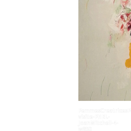
FemmesCreatricesF
visite-FHEL-
JoanMitchell-4-
w850