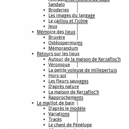
Sandalo
Broderies
Les images du langage
Le caillou et l’icône
Jeux
Mémoire des lieux
Bruyère
Ostéospermums
Mémorandum
Retours sur les lieux
Autour de la maison de Kerzafloc’h
Véronique
La petite voleuse de millepertuis
Hors-sol
Les fleurs sauvages
D’après nature
La maison de Kerzafloc’h
Rapprochements
Le maillot de bain
D’après le modèle
Variations
Tracés
Le chant de Pénélope