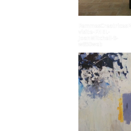
FemmesCreatricesF
visite-FHEL-
JoanMitchell-5-
w850web