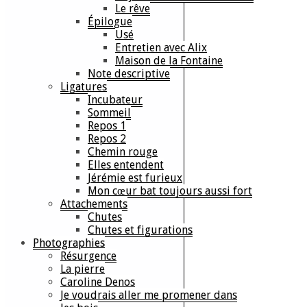
Le rêve
Épilogue
Usé
Entretien avec Alix
Maison de la Fontaine
Note descriptive
Ligatures
Incubateur
Sommeil
Repos 1
Repos 2
Chemin rouge
Elles entendent
Jérémie est furieux
Mon cœur bat toujours aussi fort
Attachements
Chutes
Chutes et figurations
Photographies
Résurgence
La pierre
Caroline Denos
Je voudrais aller me promener dans