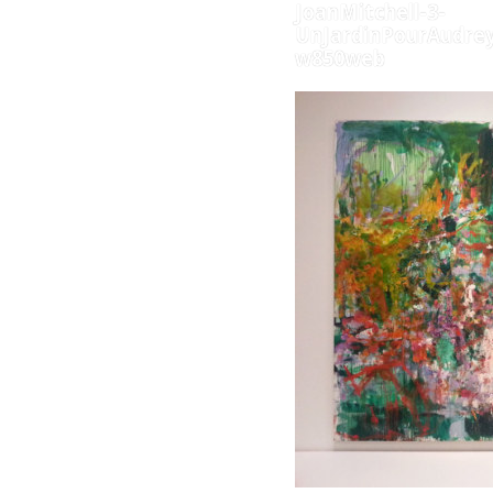
JoanMitchell-3-
UnJardinPourAudre
w850web