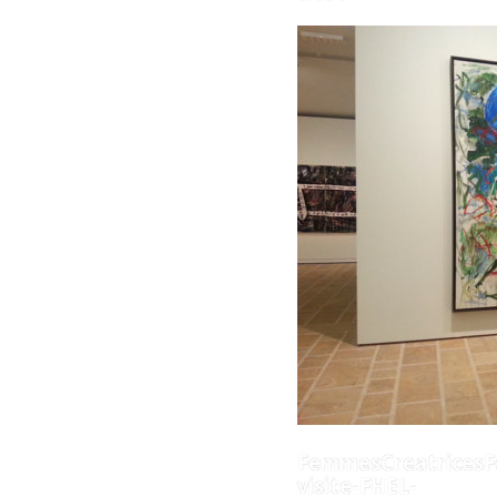
FemmesCreatricesF
visite-FHEL-