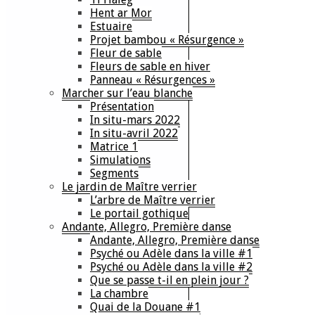
Hent ar Mor
Estuaire
Projet bambou « Résurgence »
Fleur de sable
Fleurs de sable en hiver
Panneau « Résurgences »
Marcher sur l’eau blanche
Présentation
In situ-mars 2022
In situ-avril 2022
Matrice 1
Simulations
Segments
Le jardin de Maître verrier
L’arbre de Maître verrier
Le portail gothique
Andante, Allegro, Première danse
Andante, Allegro, Première danse
Psyché ou Adèle dans la ville #1
Psyché ou Adèle dans la ville #2
Que se passe t-il en plein jour ?
La chambre
Quai de la Douane #1