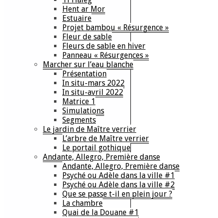
Hent ar Mor
Estuaire
Projet bambou « Résurgence »
Fleur de sable
Fleurs de sable en hiver
Panneau « Résurgences »
Marcher sur l’eau blanche
Présentation
In situ-mars 2022
In situ-avril 2022
Matrice 1
Simulations
Segments
Le jardin de Maître verrier
L’arbre de Maître verrier
Le portail gothique
Andante, Allegro, Première danse
Andante, Allegro, Première danse
Psyché ou Adèle dans la ville #1
Psyché ou Adèle dans la ville #2
Que se passe t-il en plein jour ?
La chambre
Quai de la Douane #1