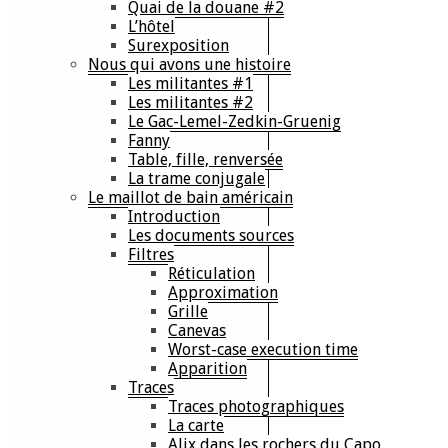
Quai de la douane #2
L’hôtel
Surexposition
Nous qui avons une histoire
Les militantes #1
Les militantes #2
Le Gac-Lemel-Zedkin-Gruenig
Fanny
Table, fille, renversée
La trame conjugale
Le maillot de bain américain
Introduction
Les documents sources
Filtres
Réticulation
Approximation
Grille
Canevas
Worst-case execution time
Apparition
Traces
Traces photographiques
La carte
Alix dans les rochers du Capo