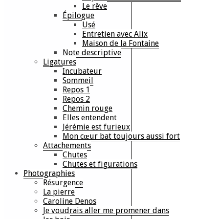
Le rêve
Épilogue
Usé
Entretien avec Alix
Maison de la Fontaine
Note descriptive
Ligatures
Incubateur
Sommeil
Repos 1
Repos 2
Chemin rouge
Elles entendent
Jérémie est furieux
Mon cœur bat toujours aussi fort
Attachements
Chutes
Chutes et figurations
Photographies
Résurgence
La pierre
Caroline Denos
Je voudrais aller me promener dans