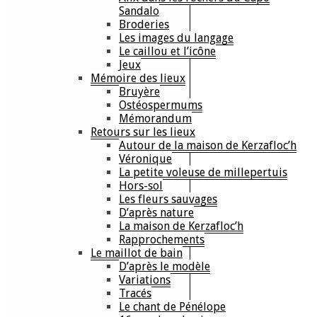
Sandalo
Broderies
Les images du langage
Le caillou et l’icône
Jeux
Mémoire des lieux
Bruyère
Ostéospermums
Mémorandum
Retours sur les lieux
Autour de la maison de Kerzafloc’h
Véronique
La petite voleuse de millepertuis
Hors-sol
Les fleurs sauvages
D’après nature
La maison de Kerzafloc’h
Rapprochements
Le maillot de bain
D’après le modèle
Variations
Tracés
Le chant de Pénélope