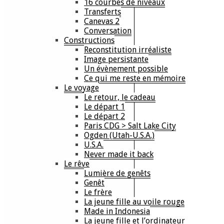
16 courbes de niveaux
Transferts
Canevas 2
Conversation
Constructions
Reconstitution irréaliste
Image persistante
Un évènement possible
Ce qui me reste en mémoire
Le voyage
Le retour, le cadeau
Le départ 1
Le départ 2
Paris CDG > Salt Lake City
Ogden (Utah-U.S.A.)
U.S.A.
Never made it back
Le rêve
Lumière de genêts
Genêt
Le frère
La jeune fille au voile rouge
Made in Indonesia
La jeune fille et l’ordinateur