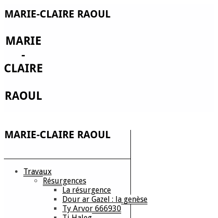
Travaux
Résurgences
La résurgence
Dour ar Gazel : la genèse
Ty Arvor 666930
Ti Haleg