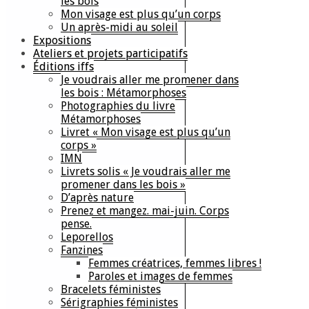
les bois
Mon visage est plus qu’un corps
Un après-midi au soleil
Expositions
Ateliers et projets participatifs
Éditions iffs
Je voudrais aller me promener dans
les bois : Métamorphoses
Photographies du livre
Métamorphoses
Livret « Mon visage est plus qu’un
corps »
IMN
Livrets solis « Je voudrais aller me
promener dans les bois »
D’après nature
Prenez et mangez. mai-juin. Corps
pense.
Leporellos
Fanzines
Femmes créatrices, femmes libres !
Paroles et images de femmes
Bracelets féministes
Sérigraphies féministes