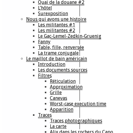
Quai de la douane #2
L’hôtel
Surexposition
Nous qui avons une histoire
Les militantes #1
Les militantes #2
Le Gac-Lemel-Zedkin-Gruenig
Fanny
Table, fille, renversée
La trame conjugale
Le maillot de bain américain
Introduction
Les documents sources
Filtres
Réticulation
Approximation
Grille
Canevas
Worst-case execution time
Apparition
Traces
Traces photographiques
La carte
Alix dans les rochers du Capo