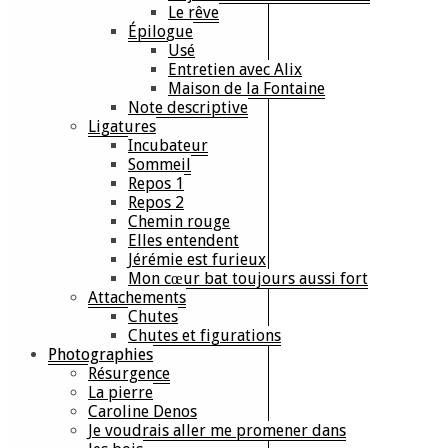
Le rêve
Épilogue
Usé
Entretien avec Alix
Maison de la Fontaine
Note descriptive
Ligatures
Incubateur
Sommeil
Repos 1
Repos 2
Chemin rouge
Elles entendent
Jérémie est furieux
Mon cœur bat toujours aussi fort
Attachements
Chutes
Chutes et figurations
Photographies
Résurgence
La pierre
Caroline Denos
Je voudrais aller me promener dans