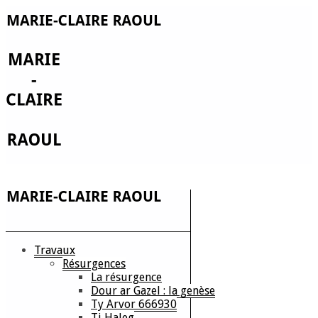
Travaux
Résurgences
La résurgence
Dour ar Gazel : la genèse
Ty Arvor 666930
Ti Haleg