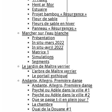
Hent ar Mor
Estuaire
Projet bambou « Résurgence »
Fleur de sable
Fleurs de sable en hiver
Panneau « Résurgences »
Marcher sur l’eau blanche
Présentation
In situ-mars 2022
In situ-avril 2022
Matrice 1
Simulations
Segments
Le jardin de Maître verrier
L’arbre de Maître verrier
Le portail gothique
Andante, Allegro, Première danse
Andante, Allegro, Première danse
Psyché ou Adèle dans la ville #1
Psyché ou Adèle dans la ville #2
Que se passe t-il en plein jour ?
La chambre
Quai de la Douane #1