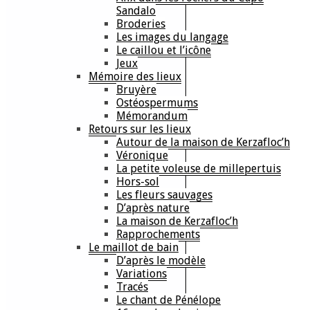
Sandalo
Broderies
Les images du langage
Le caillou et l’icône
Jeux
Mémoire des lieux
Bruyère
Ostéospermums
Mémorandum
Retours sur les lieux
Autour de la maison de Kerzafloc’h
Véronique
La petite voleuse de millepertuis
Hors-sol
Les fleurs sauvages
D’après nature
La maison de Kerzafloc’h
Rapprochements
Le maillot de bain
D’après le modèle
Variations
Tracés
Le chant de Pénélope