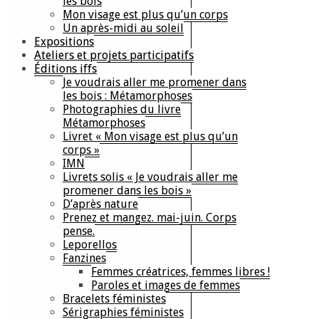
les bois
Mon visage est plus qu’un corps
Un après-midi au soleil
Expositions
Ateliers et projets participatifs
Éditions iffs
Je voudrais aller me promener dans
les bois : Métamorphoses
Photographies du livre
Métamorphoses
Livret « Mon visage est plus qu’un
corps »
IMN
Livrets solis « Je voudrais aller me
promener dans les bois »
D’après nature
Prenez et mangez. mai-juin. Corps
pense.
Leporellos
Fanzines
Femmes créatrices, femmes libres !
Paroles et images de femmes
Bracelets féministes
Sérigraphies féministes