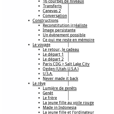
16 courbes de niveaux
Transferts
Canevas 2
Conversation
Constructions
Reconstitution irréaliste
Image persistante
Un évènement possible
Ce qui me reste en mémoire
Le voyage
Le retour, le cadeau
Le départ 1
Le départ 2
Paris CDG > Salt Lake City
Ogden (Utah-U.S.A.)
U.S.A.
Never made it back
Le rêve
Lumière de genêts
Genêt
Le frère
La jeune fille au voile rouge
Made in Indonesia
La jeune fille et l’ordinateur