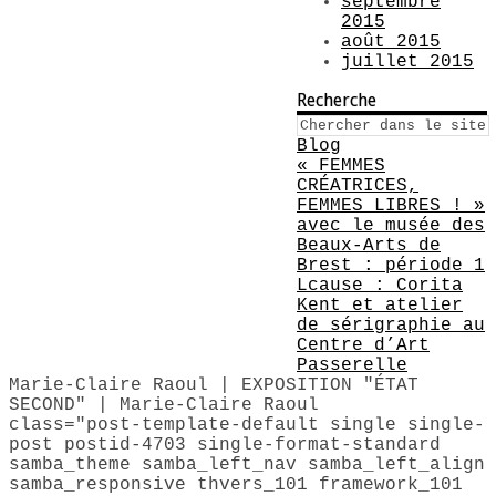
septembre
2015
août 2015
juillet 2015
Recherche
Blog
« FEMMES
CRÉATRICES,
FEMMES LIBRES ! »
avec le musée des
Beaux-Arts de
Brest : période 1
Lcause : Corita
Kent et atelier
de sérigraphie au
Centre d’Art
Passerelle
Marie-Claire Raoul | EXPOSITION "ÉTAT
SECOND" | Marie-Claire Raoul
class="post-template-default single single-
post postid-4703 single-format-standard
samba_theme samba_left_nav samba_left_align
samba_responsive thvers_101 framework_101